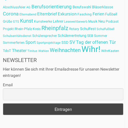
Berufsorientierung
Berufswahl
Bläserklasse
Abschlussfeier
AG
Corona
Elternbrief
Exkursion
Ferien
Fußball
Fasching
Elternabend
Kunst
Lehrer
Neu
Grüße
Kunstwerke
Musik
Podcast
GTS
Lesewettbewerb
Rheinpfalz
Schulfest
Projekt
Rhein-Pfalz-Kreis
Rotary
Schulfußball
Schülervertretung
Schülersprecher
SEB
Sommer
Schulsanitätsdienst
SV
Tag der offenen Tür
Sport
SSD
Sommerferien
Sportprojekttage
Wihr!
Weihnachten
Theater
TdoT
WihrKasten
Tinitus
Wahlen
NEWSLETTER
Hier können Sie sich mit Ihrer Emailadresse für unseren Newsletter
eintragen!
Email