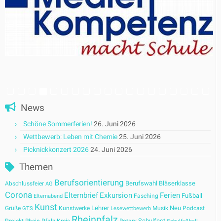
News
Schöne Sommerferien!
26. Juni 2026
Wettbewerb: Leben mit Chemie
25. Juni 2026
Picknickkonzert 2026
24. Juni 2026
Themen
Berufsorientierung
Berufswahl
Bläserklasse
Abschlussfeier
AG
Corona
Elternbrief
Exkursion
Ferien
Fußball
Fasching
Elternabend
Kunst
Lehrer
Neu
Grüße
Kunstwerke
Musik
Podcast
GTS
Lesewettbewerb
Rheinpfalz
Schulfest