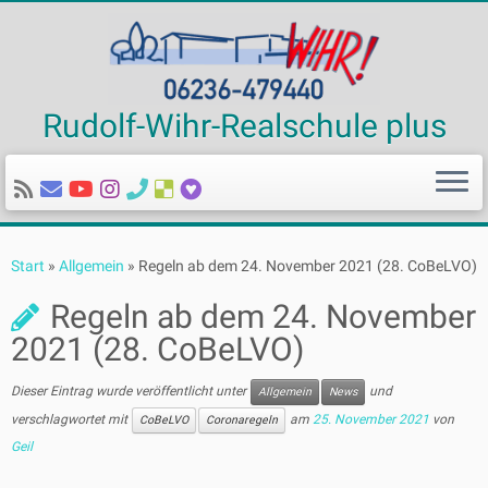
Rudolf-Wihr-Realschule plus
Zum
Inhalt
Start
»
Allgemein
»
Regeln ab dem 24. November 2021 (28. CoBeLVO)
springen
Regeln ab dem 24. November
2021 (28. CoBeLVO)
Dieser Eintrag wurde veröffentlicht unter
und
Allgemein
News
verschlagwortet mit
am
25. November 2021
von
CoBeLVO
Coronaregeln
Geil