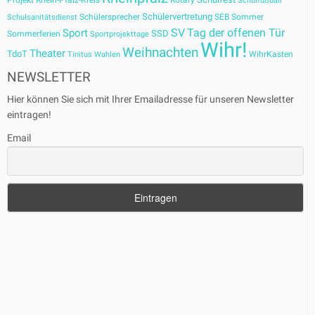
Projekt
Rhein-Pfalz-Kreis
Rotary
Schulfußball
Schülervertretung
Schülersprecher
SEB
Sommer
Schulsanitätsdienst
SV
Tag der offenen Tür
Sport
SSD
Sommerferien
Sportprojekttage
Wihr!
Weihnachten
Theater
TdoT
WihrKasten
Tinitus
Wahlen
NEWSLETTER
Hier können Sie sich mit Ihrer Emailadresse für unseren Newsletter
eintragen!
Email