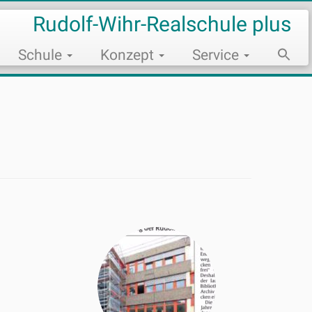
Rudolf-Wihr-Realschule plus
Schule
Konzept
Service
Sear
for:
Search Bu