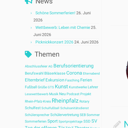
News
Schöne Sommerferien!
26. Juni
2026
Wettbewerb: Leben mit Chemie
25.
Juni 2026
Picknickkonzert 2026
24. Juni 2026
Themen
Berufsorientierung
Abschlussfeier
AG
Corona
Berufswahl
Bläserklasse
Elternabend
Elternbrief
Exkursion
Ferien
Fasching
Kunst
Fußball
Lehrer
Grüße
Kunstwerke
GTS
Neu
Musik
Podcast
Projekt
Lesewettbewerb
Rheinpfalz
Rhein-Pfalz-Kreis
Rotary
Schulfest
Schulfußball
Schulsanitätsdienst
Schülervertretung
Schülersprecher
SEB
Sommer
SV
Sport
SSD
Sommerferien
Sportprojekttage
Tag der offenen Tür