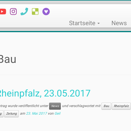
Startseite
News
Bau
heinpfalz, 23.05.2017
ntrag wurde veröffentlicht unter
und verschlagwortet mit
News
Bau
Rheinpfalz
am
23. Mai 2017
von
Geil
g
Zeitung