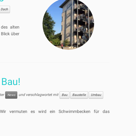
Dach
des alten
Blick über
 Bau!
nter
und verschlagwortet mit
News
Bau
Baustelle
Umbau
 Wir vermuten es wird ein Schwimmbecken für das