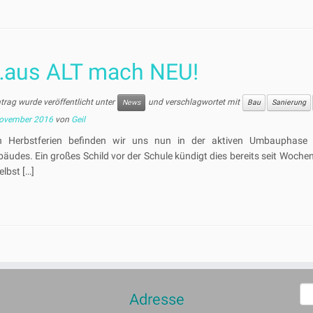
…aus ALT mach NEU!
ntrag wurde veröffentlicht unter
und verschlagwortet mit
News
Bau
Sanierung
November 2016
von
Geil
n Herbstferien befinden wir uns nun in der aktiven Umbauphase 
äudes. Ein großes Schild vor der Schule kündigt dies bereits seit Wochen
elbst […]
S
Adresse
n