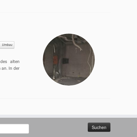
Umbau
des alten
 an. In der
uchen
ach: