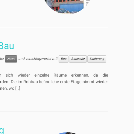
Bau
nter
und verschlagwortet mit
News
Bau
Baustelle
Sanierung
n sich wieder einzelne Räume erkennen, da die
en. Die im Rohbau befindliche erste Etage nimmt wieder
nen, wo […]
g