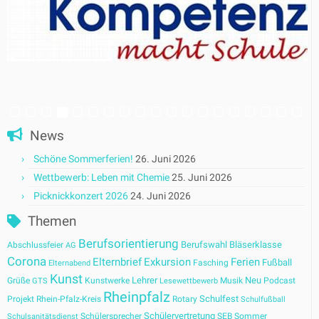
News
Schöne Sommerferien!
26. Juni 2026
Wettbewerb: Leben mit Chemie
25. Juni 2026
Picknickkonzert 2026
24. Juni 2026
Themen
Berufsorientierung
Berufswahl
Bläserklasse
Abschlussfeier
AG
Corona
Elternbrief
Exkursion
Ferien
Fußball
Fasching
Elternabend
Kunst
Lehrer
Neu
Grüße
Kunstwerke
Musik
Podcast
GTS
Lesewettbewerb
Rheinpfalz
Schulfest
Projekt
Rhein-Pfalz-Kreis
Rotary
Schulfußball
Schülervertretung
Schülersprecher
SEB
Sommer
Schulsanitätsdienst