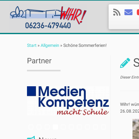
Zum
Inhalt
Start
»
Allgemein
»
Schöne Sommerferien!
springen
Partner
Dieser Eint
Wihr! wün
26.08.202