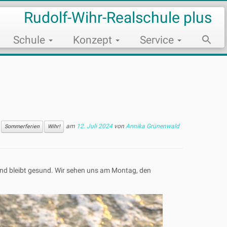
Rudolf-Wihr-Realschule plus
Schule
Konzept
Service
Sear
for:
Search Bu
am
12. Juli 2024
von
Annika Grünenwald
Sommerferien
Wihr!
und bleibt gesund. Wir sehen uns am Montag, den