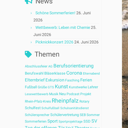
News
Schöne Sommerferien!
26. Juni
2026
Wettbewerb: Leben mit Chemie
25.
Juni 2026
Picknickkonzert 2026
24. Juni 2026
Themen
Berufsorientierung
Abschlussfeier
AG
Corona
Berufswahl
Bläserklasse
Elternabend
Elternbrief
Exkursion
Ferien
Fasching
Kunst
Fußball
Lehrer
Grüße
Kunstwerke
GTS
Neu
Musik
Podcast
Projekt
Lesewettbewerb
Rheinpfalz
Rhein-Pfalz-Kreis
Rotary
Schulfest
Schulfußball
Schulsanitätsdienst
Schülervertretung
Schülersprecher
SEB
Sommer
SV
Sport
SSD
Sommerferien
Sportprojekttage
Tag der offenen Tür