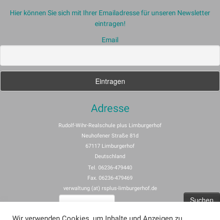
Hier können Sie sich mit Ihrer Emailadresse für unseren Newsletter
eintragen!
Email
Adresse
Rudolf-Wihr-Realschule plus Limburgerhof
Neuhofener Straße 81d
67117 Limburgerhof
Deutschland
Tel. 06236-479440
Fax. 06236-479469
verwaltung (at) rsplus-limburgerhof.de
Suchen
nach:
Wir verwenden Cookies, um Inhalte und Anzeigen zu