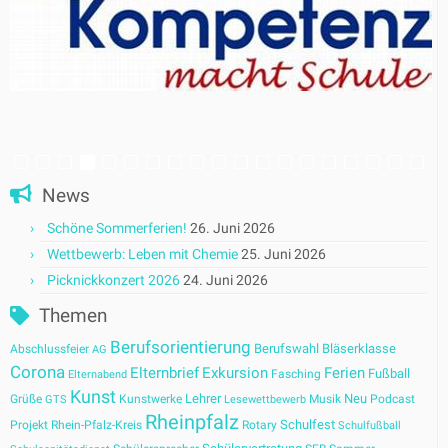
News
Schöne Sommerferien!
26. Juni 2026
Wettbewerb: Leben mit Chemie
25. Juni 2026
Picknickkonzert 2026
24. Juni 2026
Themen
Berufsorientierung
Berufswahl
Bläserklasse
Abschlussfeier
AG
Corona
Elternbrief
Exkursion
Ferien
Fußball
Fasching
Elternabend
Kunst
Lehrer
Neu
Grüße
Kunstwerke
Musik
Podcast
GTS
Lesewettbewerb
Rheinpfalz
Schulfest
Projekt
Rhein-Pfalz-Kreis
Rotary
Schulfußball