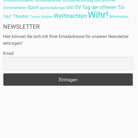
Schülervertretung
Schülersprecher
SEB
Sommer
Schulsanitätsdienst
SV
Tag der offenen Tür
Sport
SSD
Sommerferien
Sportprojekttage
Wihr!
Weihnachten
Theater
TdoT
WihrKasten
Tinitus
Wahlen
NEWSLETTER
Hier können Sie sich mit Ihrer Emailadresse für unseren Newsletter
eintragen!
Email