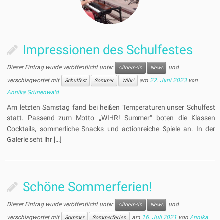
Impressionen des Schulfestes
Dieser Eintrag wurde veröffentlicht unter
und
Allgemein
News
verschlagwortet mit
am
22. Juni 2023
von
Schulfest
Sommer
Wihr!
Annika Grünenwald
Am letzten Samstag fand bei heißen Temperaturen unser Schulfest
statt. Passend zum Motto „WIHR! Summer“ boten die Klassen
Cocktails, sommerliche Snacks und actionreiche Spiele an. In der
Galerie seht ihr […]
Schöne Sommerferien!
Dieser Eintrag wurde veröffentlicht unter
und
Allgemein
News
verschlagwortet mit
am
16. Juli 2021
von
Annika
Sommer
Sommerferien