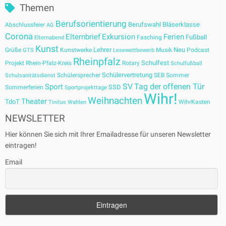
Themen
Berufsorientierung
Berufswahl
Bläserklasse
Abschlussfeier
AG
Corona
Elternbrief
Exkursion
Ferien
Fußball
Fasching
Elternabend
Kunst
Lehrer
Neu
Grüße
Kunstwerke
Musik
Podcast
GTS
Lesewettbewerb
Rheinpfalz
Schulfest
Projekt
Rhein-Pfalz-Kreis
Rotary
Schulfußball
Schülervertretung
Schülersprecher
SEB
Sommer
Schulsanitätsdienst
SV
Tag der offenen Tür
Sport
SSD
Sommerferien
Sportprojekttage
Wihr!
Weihnachten
Theater
TdoT
WihrKasten
Tinitus
Wahlen
NEWSLETTER
Hier können Sie sich mit Ihrer Emailadresse für unseren Newsletter
eintragen!
Email