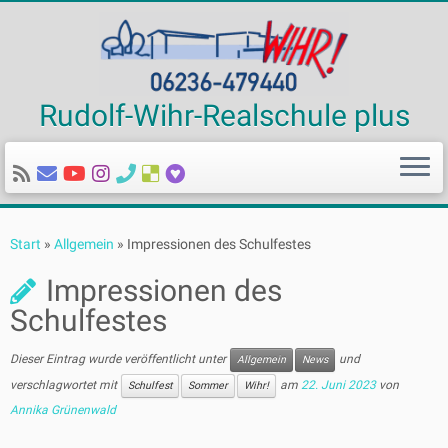
Rudolf-Wihr-Realschule plus
Zum
Inhalt
Start
»
Allgemein
»
Impressionen des Schulfestes
springen
Impressionen des
Schulfestes
Dieser Eintrag wurde veröffentlicht unter
und
Allgemein
News
verschlagwortet mit
am
22. Juni 2023
von
Schulfest
Sommer
Wihr!
Annika Grünenwald