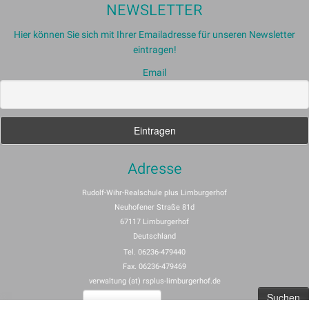
NEWSLETTER
Hier können Sie sich mit Ihrer Emailadresse für unseren Newsletter
eintragen!
Email
Adresse
Rudolf-Wihr-Realschule plus Limburgerhof
Neuhofener Straße 81d
67117 Limburgerhof
Deutschland
Tel. 06236-479440
Fax. 06236-479469
verwaltung (at) rsplus-limburgerhof.de
Suchen