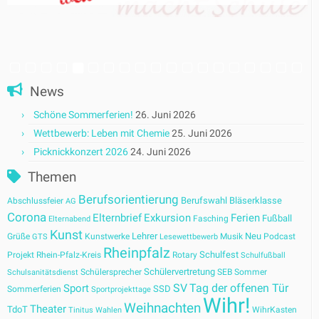
News
Schöne Sommerferien!
26. Juni 2026
Wettbewerb: Leben mit Chemie
25. Juni 2026
Picknickkonzert 2026
24. Juni 2026
Themen
Berufsorientierung
Berufswahl
Bläserklasse
Abschlussfeier
AG
Corona
Elternbrief
Exkursion
Ferien
Fußball
Fasching
Elternabend
Kunst
Lehrer
Neu
Grüße
Kunstwerke
Musik
Podcast
GTS
Lesewettbewerb
Rheinpfalz
Schulfest
Projekt
Rhein-Pfalz-Kreis
Rotary
Schulfußball
Schülervertretung
Schülersprecher
SEB
Sommer
Schulsanitätsdienst
SV
Tag der offenen Tür
Sport
SSD
Sommerferien
Sportprojekttage
Wihr!
Weihnachten
Theater
TdoT
WihrKasten
Tinitus
Wahlen