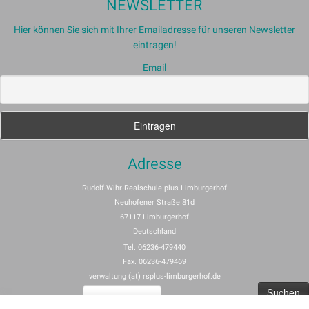
NEWSLETTER
Hier können Sie sich mit Ihrer Emailadresse für unseren Newsletter
eintragen!
Email
Adresse
Rudolf-Wihr-Realschule plus Limburgerhof
Neuhofener Straße 81d
67117 Limburgerhof
Deutschland
Tel. 06236-479440
Fax. 06236-479469
verwaltung (at) rsplus-limburgerhof.de
Suchen
nach: