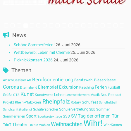
News
Schöne Sommerferien!
26. Juni 2026
Wettbewerb: Leben mit Chemie
25. Juni 2026
Picknickkonzert 2026
24. Juni 2026
Themen
Berufsorientierung
Berufswahl
Bläserklasse
Abschlussfeier
AG
Corona
Elternbrief
Exkursion
Ferien
Fußball
Fasching
Elternabend
Kunst
Lehrer
Neu
Grüße
Kunstwerke
Musik
Podcast
GTS
Lesewettbewerb
Rheinpfalz
Schulfest
Projekt
Rhein-Pfalz-Kreis
Rotary
Schulfußball
Schülervertretung
Schülersprecher
SEB
Sommer
Schulsanitätsdienst
SV
Tag der offenen Tür
Sport
SSD
Sommerferien
Sportprojekttage
Wihr!
Weihnachten
Theater
TdoT
WihrKasten
Tinitus
Wahlen