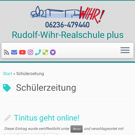
Rudolf-Wihr-Realschule plus
Zum
Inhalt
Start
»
Schülerzeitung
springen
Schülerzeitung
Tinitus geht online!
Dieser Eintrag wurde veröffentlicht unter
und verschlagwortet mit
News