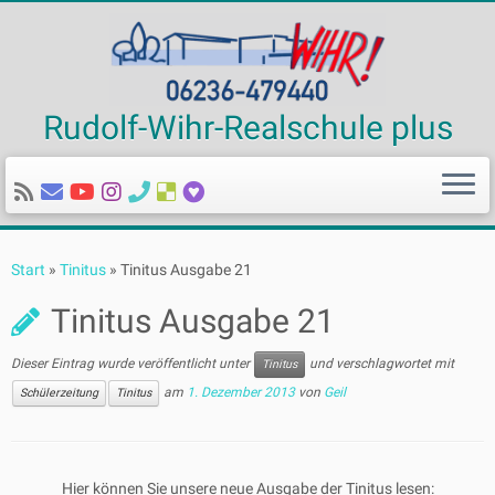
Rudolf-Wihr-Realschule plus
Zum
Inhalt
Start
»
Tinitus
»
Tinitus Ausgabe 21
springen
Tinitus Ausgabe 21
Dieser Eintrag wurde veröffentlicht unter
und verschlagwortet mit
Tinitus
am
1. Dezember 2013
von
Geil
Schülerzeitung
Tinitus
Hier können Sie unsere neue Ausgabe der Tinitus lesen: