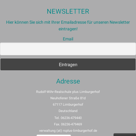
NEWSLETTER
Hier können Sie sich mit Ihrer Emailadresse für unseren Newsletter
eintragen!
Email
Adresse
Rudolf-Wihr-Realschule plus Limburgerhof
Neuhofener Straße 81d
67117 Limburgerhof
Deutschland
Tel. 06236-479440
Fax. 06236-479469
verwaltung (at) rsplus-limburgerhof.de