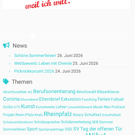
News
Schöne Sommerferien!
26. Juni 2026
Wettbewerb: Leben mit Chemie
25. Juni 2026
Picknickkonzert 2026
24. Juni 2026
Themen
Berufsorientierung
Berufswahl
Bläserklasse
Abschlussfeier
AG
Corona
Elternbrief
Exkursion
Ferien
Fußball
Fasching
Elternabend
Kunst
Lehrer
Neu
Grüße
Kunstwerke
Musik
Podcast
GTS
Lesewettbewerb
Rheinpfalz
Schulfest
Projekt
Rhein-Pfalz-Kreis
Rotary
Schulfußball
Schülervertretung
Schülersprecher
SEB
Sommer
Schulsanitätsdienst
SV
Tag der offenen Tür
Sport
SSD
Sommerferien
Sportprojekttage