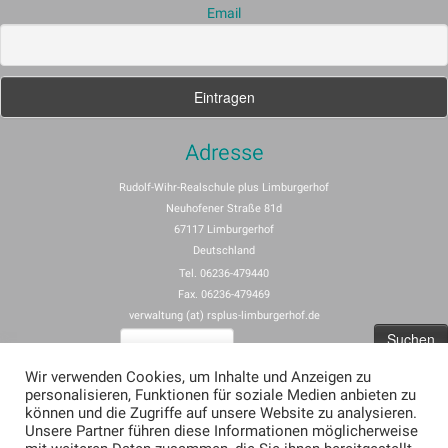
Email
Adresse
Rudolf-Wihr-Realschule plus Limburgerhof
Neuhofener Straße 81d
67117 Limburgerhof
Deutschland
Tel. 06236-479440
Fax. 06236-479469
verwaltung (at) rsplus-limburgerhof.de
Suchen
nach:
Wir verwenden Cookies, um Inhalte und Anzeigen zu
personalisieren, Funktionen für soziale Medien anbieten zu
Impressum
können und die Zugriffe auf unsere Website zu analysieren.
Unsere Partner führen diese Informationen möglicherweise
Allgemeine Nutzungsbedingungen für rspus-limburgerhof.de