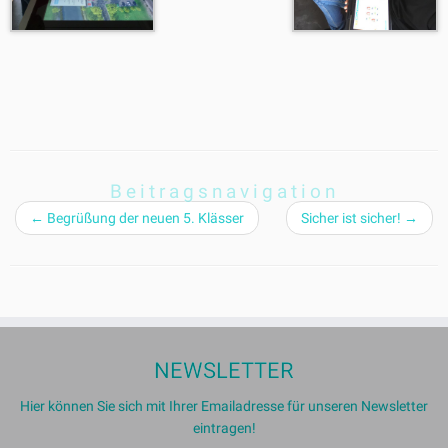
Beitragsnavigation
←
Begrüßung der neuen 5. Klässer
Sicher ist sicher!
→
NEWSLETTER
Hier können Sie sich mit Ihrer Emailadresse für unseren Newsletter
eintragen!