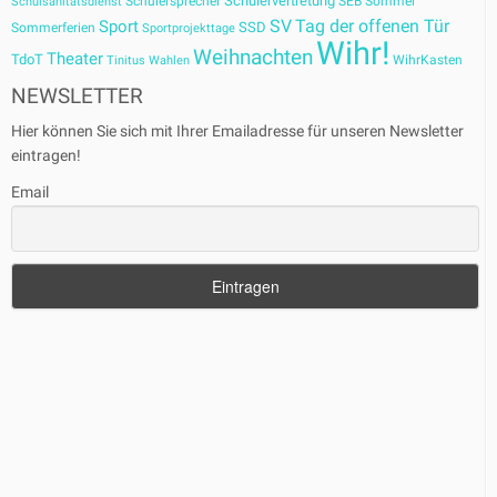
Schülervertretung
Schülersprecher
SEB
Sommer
Schulsanitätsdienst
SV
Tag der offenen Tür
Sport
SSD
Sommerferien
Sportprojekttage
Wihr!
Weihnachten
Theater
TdoT
WihrKasten
Tinitus
Wahlen
NEWSLETTER
Hier können Sie sich mit Ihrer Emailadresse für unseren Newsletter
eintragen!
Email