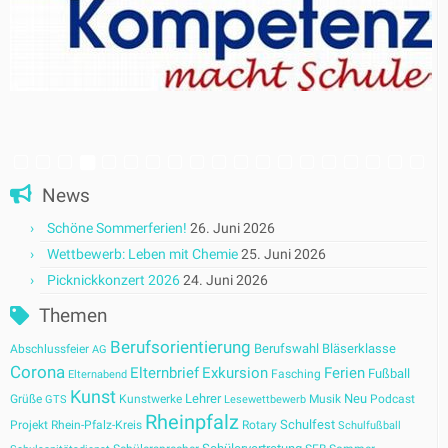
News
Schöne Sommerferien!
26. Juni 2026
Wettbewerb: Leben mit Chemie
25. Juni 2026
Picknickkonzert 2026
24. Juni 2026
Themen
Berufsorientierung
Berufswahl
Bläserklasse
Abschlussfeier
AG
Corona
Elternbrief
Exkursion
Ferien
Fußball
Fasching
Elternabend
Kunst
Lehrer
Neu
Grüße
Kunstwerke
Musik
Podcast
GTS
Lesewettbewerb
Rheinpfalz
Schulfest
Projekt
Rhein-Pfalz-Kreis
Rotary
Schulfußball