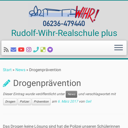
Rudolf-Wihr-Realschule plus
Zum
Inhalt
Start
»
News
»
Drogenprävention
springen
Drogenprävention
Dieser Eintrag wurde veröffentlicht unter
und verschlagwortet mit
News
am
6. März 2017
von
Geil
Drogen
Polizei
Prävention
Das Drogen keine Lösung sind hat die Polizei unseren Schülerinnen