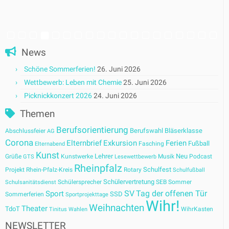
News
Schöne Sommerferien!
26. Juni 2026
Wettbewerb: Leben mit Chemie
25. Juni 2026
Picknickkonzert 2026
24. Juni 2026
Themen
Berufsorientierung
Berufswahl
Bläserklasse
Abschlussfeier
AG
Corona
Elternbrief
Exkursion
Ferien
Fußball
Fasching
Elternabend
Kunst
Lehrer
Neu
Grüße
Kunstwerke
Musik
Podcast
GTS
Lesewettbewerb
Rheinpfalz
Schulfest
Projekt
Rhein-Pfalz-Kreis
Rotary
Schulfußball
Schülervertretung
Schülersprecher
SEB
Sommer
Schulsanitätsdienst
SV
Tag der offenen Tür
Sport
SSD
Sommerferien
Sportprojekttage
Wihr!
Weihnachten
Theater
TdoT
WihrKasten
Tinitus
Wahlen
NEWSLETTER