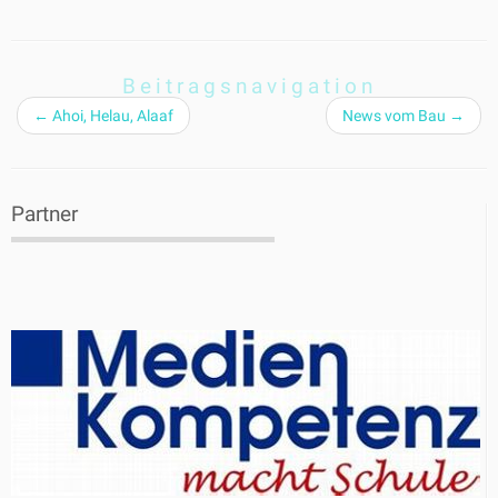
Beitragsnavigation
←
Ahoi, Helau, Alaaf
News vom Bau
→
Partner