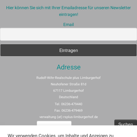
Hier können Sie sich mit Ihrer Emailadresse für unseren Newsletter
eintragen!
Email
Adresse
Rudolf-Wihr-Realschule plus Limburgerhof
Neuhofener Straße 81d
67117 Limburgerhof
Deutschland
Tel. 06236-479440
Fax. 06236-479469
verwaltung (at) rsplus-limburgerhof.de
Suchen
nach:
Wir verwenden Cookies, um Inhalte und Anzeigen zu