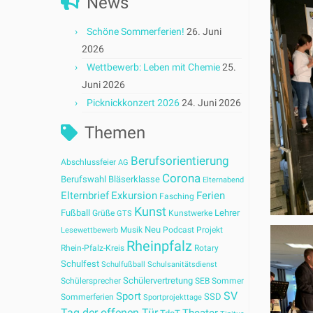
News
Schöne Sommerferien!
26. Juni
2026
Wettbewerb: Leben mit Chemie
25.
Juni 2026
Picknickkonzert 2026
24. Juni 2026
Themen
Berufsorientierung
Abschlussfeier
AG
Corona
Berufswahl
Bläserklasse
Elternabend
Elternbrief
Exkursion
Ferien
Fasching
Kunst
Fußball
Lehrer
Grüße
Kunstwerke
GTS
Neu
Musik
Podcast
Projekt
Lesewettbewerb
Rheinpfalz
Rhein-Pfalz-Kreis
Rotary
Schulfest
Schulfußball
Schulsanitätsdienst
Schülervertretung
Schülersprecher
SEB
Sommer
SV
Sport
SSD
Sommerferien
Sportprojekttage
Tag der offenen Tür