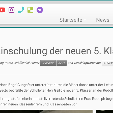
Startseite
News
inschulung der neuen 5. K
rag wurde veröffentlicht unter
und verschlagwortet mit
Allgemein
News
5. Klas
kleinen Begrüßungsfeier unterstützt durch die Bläserklasse unter der Leit
etto begrüßte der Schulleiter Herr Geil die neuen 5. Klässer an der Rudol
tierungsstufenleiterin und stellvertretende Schulleiterin Frau Rudolph be
ie ihren neuen Klassenlehrern und Klassenpaten vor.