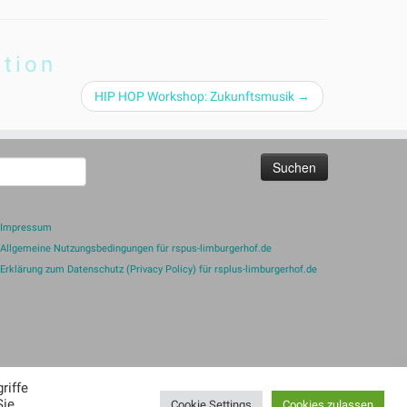
ation
HIP HOP Workshop: Zukunftsmusik
→
uchen
ach:
Impressum
Allgemeine Nutzungsbedingungen für rspus-limburgerhof.de
Erklärung zum Datenschutz (Privacy Policy) für rsplus-limburgerhof.de
riffe
Sie
Cookie Settings
Cookies zulassen