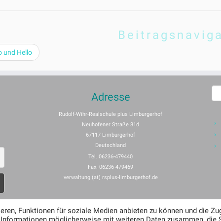
Beitragsnavig
 und Hello
S
Adresse
n
Rudolf-Wihr-Realschule plus Limburgerhof
Neuhofener Straße 81d
67117 Limburgerhof
Deutschland
Tel. 06236-479440
Fax. 06236-479469
verwaltung (at) rsplus-limburgerhof.de
eren, Funktionen für soziale Medien anbieten zu können und die Zug
e Informationen möglicherweise mit weiteren Daten zusammen, die 