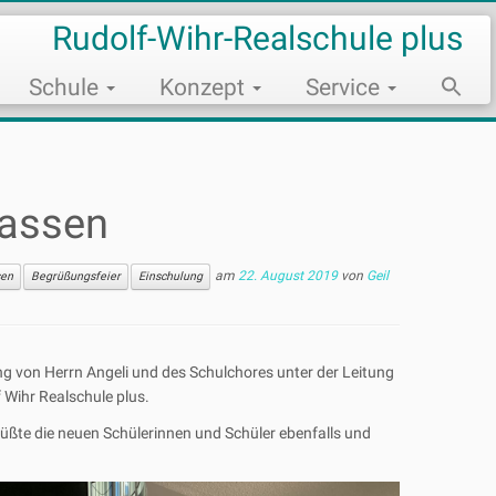
Rudolf-Wihr-Realschule plus
Schule
Konzept
Service
Sear
for:
Search Bu
lassen
am
22. August 2019
von
Geil
sen
Begrüßungsfeier
Einschulung
ung von Herrn Angeli und des Schulchores unter der Leitung
f Wihr Realschule plus.
grüßte die neuen Schülerinnen und Schüler ebenfalls und