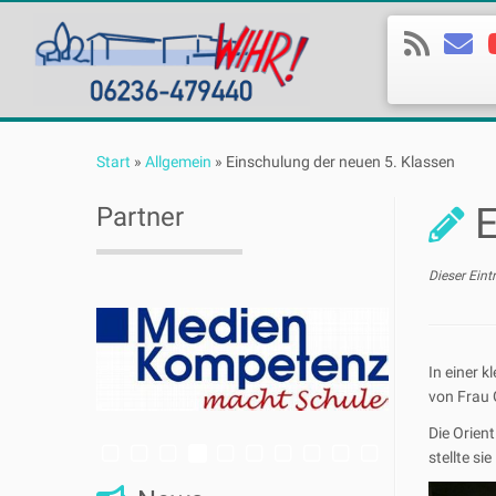
Zum
Inhalt
Start
»
Allgemein
»
Einschulung der neuen 5. Klassen
springen
E
Partner
Dieser Eint
In einer 
von Frau G
Die Orien
stellte s