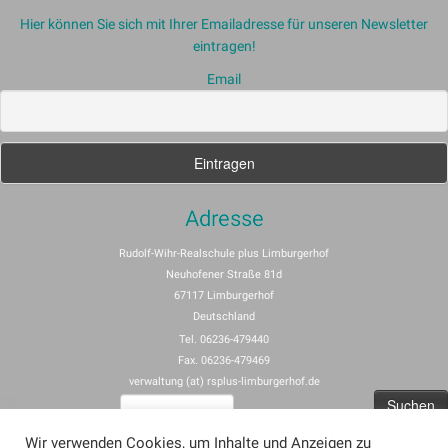
Hier können Sie sich mit Ihrer Emailadresse für unseren Newsletter
eintragen!
Email
Adresse
Rudolf-Wihr-Realschule plus Limburgerhof
Neuhofener Straße 81d
67117 Limburgerhof
Deutschland
Tel. 06236-479440
Fax. 06236-479469
verwaltung (at) rsplus-limburgerhof.de
Suchen
nach:
Wir verwenden Cookies, um Inhalte und Anzeigen zu