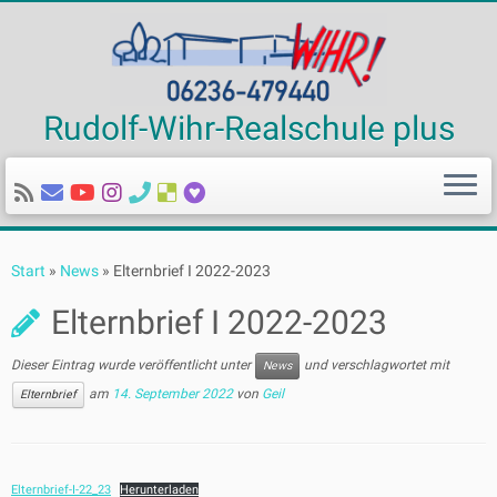
Rudolf-Wihr-Realschule plus
Zum
Inhalt
Start
»
News
»
Elternbrief I 2022-2023
springen
Elternbrief I 2022-2023
Dieser Eintrag wurde veröffentlicht unter
und verschlagwortet mit
News
am
14. September 2022
von
Geil
Elternbrief
Elternbrief-I-22_23
Herunterladen