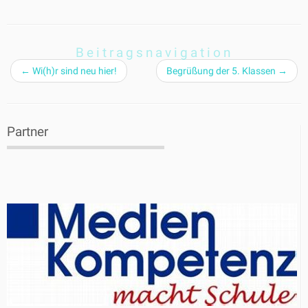
Beitragsnavigation
←
Wi(h)r sind neu hier!
Begrüßung der 5. Klassen
→
Partner