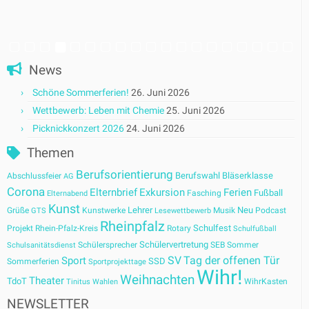
News
Schöne Sommerferien!
26. Juni 2026
Wettbewerb: Leben mit Chemie
25. Juni 2026
Picknickkonzert 2026
24. Juni 2026
Themen
Berufsorientierung
Berufswahl
Bläserklasse
Abschlussfeier
AG
Corona
Elternbrief
Exkursion
Ferien
Fußball
Fasching
Elternabend
Kunst
Lehrer
Neu
Grüße
Kunstwerke
Musik
Podcast
GTS
Lesewettbewerb
Rheinpfalz
Schulfest
Projekt
Rhein-Pfalz-Kreis
Rotary
Schulfußball
Schülervertretung
Schülersprecher
SEB
Sommer
Schulsanitätsdienst
SV
Tag der offenen Tür
Sport
SSD
Sommerferien
Sportprojekttage
Wihr!
Weihnachten
Theater
TdoT
WihrKasten
Tinitus
Wahlen
NEWSLETTER