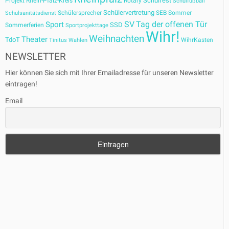
Schulfest
Projekt
Rhein-Pfalz-Kreis
Rotary
Schulfußball
Schülervertretung
Schülersprecher
SEB
Sommer
Schulsanitätsdienst
SV
Tag der offenen Tür
Sport
SSD
Sommerferien
Sportprojekttage
Wihr!
Weihnachten
Theater
TdoT
WihrKasten
Tinitus
Wahlen
NEWSLETTER
Hier können Sie sich mit Ihrer Emailadresse für unseren Newsletter
eintragen!
Email