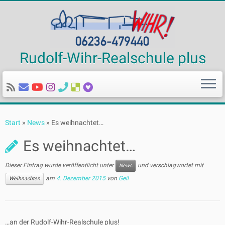
Rudolf-Wihr-Realschule plus
Zum
Inhalt
Start
»
News
»
Es weihnachtet…
springen
Es weihnachtet…
Dieser Eintrag wurde veröffentlicht unter
und verschlagwortet mit
News
am
4. Dezember 2015
von
Geil
Weihnachten
…an der Rudolf-Wihr-Realschule plus!