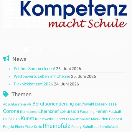
News
Schöne Sommerferien!
26. Juni 2026
Wettbewerb: Leben mit Chemie
25. Juni 2026
Picknickkonzert 2026
24. Juni 2026
Themen
Berufsorientierung
Berufswahl
Bläserklasse
Abschlussfeier
AG
Corona
Elternbrief
Exkursion
Ferien
Fußball
Fasching
Elternabend
Kunst
Lehrer
Neu
Grüße
Kunstwerke
Musik
Podcast
GTS
Lesewettbewerb
Rheinpfalz
Schulfest
Projekt
Rhein-Pfalz-Kreis
Rotary
Schulfußball