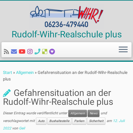
Rudolf-Wihr-Realschule plus
Zum
Inhalt
Start
»
Allgemein
»
Gefahrensituation an der Rudolf-Wihr-Realschule
springen
plus
Gefahrensituation an der
Rudolf-Wihr-Realschule plus
Dieser Eintrag wurde veröffentlicht unter
und
Allgemein
News
verschlagwortet mit
am
12. Juli
Auto
Bushaltestelle
Parken
Sicherheit
2022
von
Geil