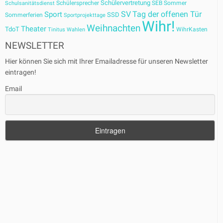
Schülervertretung
Schülersprecher
SEB
Sommer
Schulsanitätsdienst
SV
Tag der offenen Tür
Sport
SSD
Sommerferien
Sportprojekttage
Wihr!
Weihnachten
Theater
TdoT
WihrKasten
Tinitus
Wahlen
NEWSLETTER
Hier können Sie sich mit Ihrer Emailadresse für unseren Newsletter
eintragen!
Email