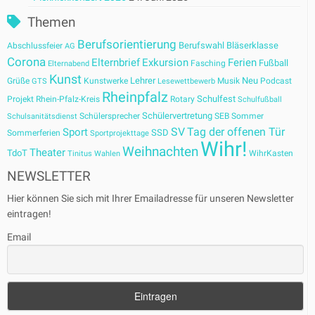
Themen
Berufsorientierung
Berufswahl
Bläserklasse
Abschlussfeier
AG
Corona
Elternbrief
Exkursion
Ferien
Fußball
Fasching
Elternabend
Kunst
Lehrer
Neu
Grüße
Kunstwerke
Musik
Podcast
GTS
Lesewettbewerb
Rheinpfalz
Schulfest
Projekt
Rhein-Pfalz-Kreis
Rotary
Schulfußball
Schülervertretung
Schülersprecher
SEB
Sommer
Schulsanitätsdienst
SV
Tag der offenen Tür
Sport
SSD
Sommerferien
Sportprojekttage
Wihr!
Weihnachten
Theater
TdoT
WihrKasten
Tinitus
Wahlen
NEWSLETTER
Hier können Sie sich mit Ihrer Emailadresse für unseren Newsletter
eintragen!
Email