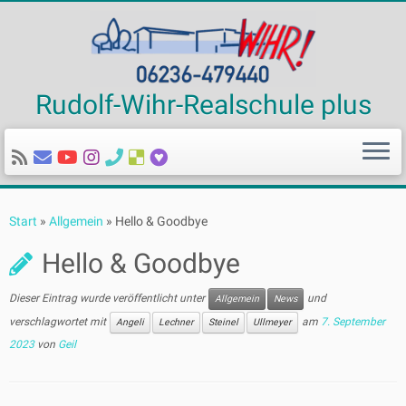
Rudolf-Wihr-Realschule plus
Zum
Inhalt
Start
»
Allgemein
»
Hello & Goodbye
springen
Hello & Goodbye
Dieser Eintrag wurde veröffentlicht unter
und
Allgemein
News
verschlagwortet mit
am
7. September
Angeli
Lechner
Steinel
Ullmeyer
2023
von
Geil