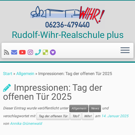
Rudolf-Wihr-Realschule plus
Zum
Inhalt
Start
»
Allgemein
»
Impressionen: Tag der offenen Tür 2025
springen
Impressionen: Tag der
offenen Tür 2025
Dieser Eintrag wurde veröffentlicht unter
und
Allgemein
News
verschlagwortet mit
am
14. Januar 2025
Tag der offenen Tür
TdoT
Wihr!
von
Annika Grünenwald