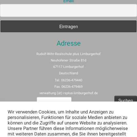
Email
Adresse
Rudolf-Wihr-Realschule plus Limburgerhof
Neuhofener Straße 81d
67117 Limburgerhof
Deutschland
Tel. 06236-479440
Fax. 06236-479469
verwaltung (at) rsplus-limburgerhof.de
Suchen
nach:
Wir verwenden Cookies, um Inhalte und Anzeigen zu
personalisieren, Funktionen für soziale Medien anbieten zu
Impressum
können und die Zugriffe auf unsere Website zu analysieren.
Unsere Partner führen diese Informationen möglicherweise
Allgemeine Nutzungsbedingungen für rspus-limburgerhof.de
mit weiteren Daten zusammen, die Sie ihnen bereitgestellt
Erklärung zum Datenschutz (Privacy Policy) für rsplus-limburgerhof.de