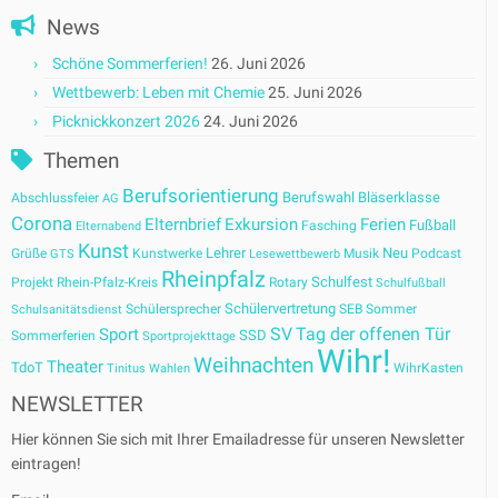
News
Schöne Sommerferien!
26. Juni 2026
Wettbewerb: Leben mit Chemie
25. Juni 2026
Picknickkonzert 2026
24. Juni 2026
Themen
Berufsorientierung
Berufswahl
Bläserklasse
Abschlussfeier
AG
Corona
Elternbrief
Exkursion
Ferien
Fußball
Fasching
Elternabend
Kunst
Lehrer
Neu
Grüße
Kunstwerke
Musik
Podcast
GTS
Lesewettbewerb
Rheinpfalz
Schulfest
Projekt
Rhein-Pfalz-Kreis
Rotary
Schulfußball
Schülervertretung
Schülersprecher
SEB
Sommer
Schulsanitätsdienst
SV
Tag der offenen Tür
Sport
SSD
Sommerferien
Sportprojekttage
Wihr!
Weihnachten
Theater
TdoT
WihrKasten
Tinitus
Wahlen
NEWSLETTER
Hier können Sie sich mit Ihrer Emailadresse für unseren Newsletter
eintragen!