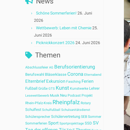
News
Schöne Sommerferien!
26. Juni
2026
Wettbewerb: Leben mit Chemie
25.
Juni 2026
Picknickkonzert 2026
24. Juni 2026
Themen
Berufsorientierung
Abschlussfeier
AG
Corona
Berufswahl
Bläserklasse
Elternabend
Elternbrief
Exkursion
Ferien
Fasching
Kunst
Fußball
Lehrer
Grüße
Kunstwerke
GTS
Neu
Musik
Podcast
Projekt
Lesewettbewerb
Rheinpfalz
Rhein-Pfalz-Kreis
Rotary
Schulfest
Schulfußball
Schulsanitätsdienst
Schülervertretung
Schülersprecher
SEB
Sommer
SV
Sport
SSD
Sommerferien
Sportprojekttage
Tag der offenen Tür