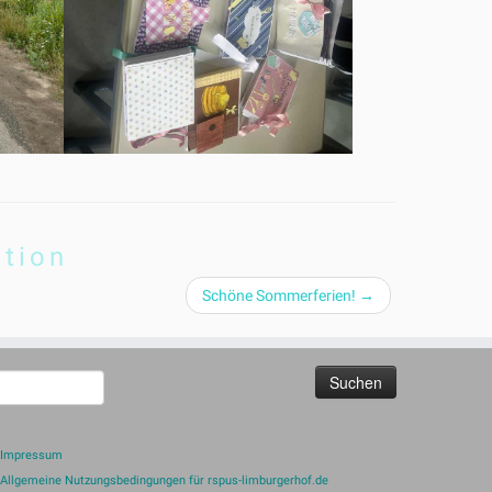
ation
Schöne Sommerferien!
→
uchen
ach:
Impressum
Allgemeine Nutzungsbedingungen für rspus-limburgerhof.de