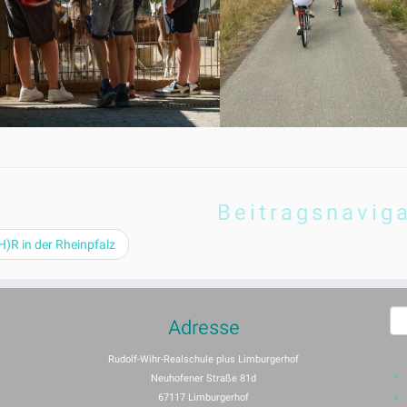
Beitragsnavig
)R in der Rheinpfalz
S
Adresse
n
Rudolf-Wihr-Realschule plus Limburgerhof
Neuhofener Straße 81d
67117 Limburgerhof