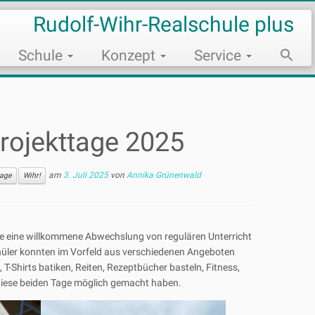
Rudolf-Wihr-Realschule plus
Schule
Konzept
Service
Sear
for:
Search Bu
Projekttage 2025
am
3. Juli 2025
von
Annika Grünenwald
tage
Wihr!
lle eine willkommene Abwechslung von regulären Unterricht
chüler konnten im Vorfeld aus verschiedenen Angeboten
Shirts batiken, Reiten, Rezeptbücher basteln, Fitness,
e diese beiden Tage möglich gemacht haben.