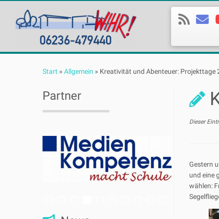
Zum
Inhalt
Start
»
Allgemein
»
Kreativität und Abenteuer: Projekttage
springen
K
Partner
Dieser Eint
Gestern u
und eine 
wählen: F
Segelflie