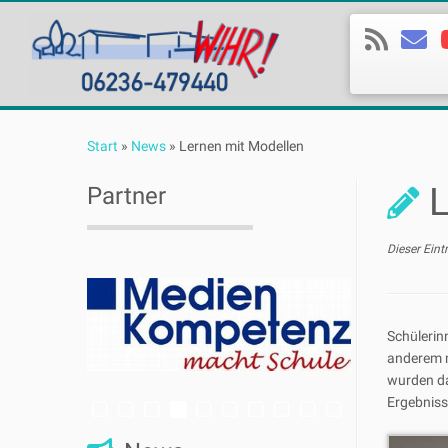
Zum
Inhalt
Start
»
News
»
Lernen mit Modellen
springen
L
Partner
Dieser Eint
Sch
ü
leri
anderem 
wurden da
Ergebnisse