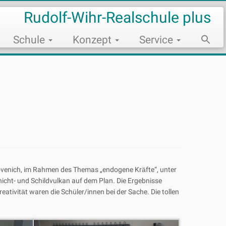
Rudolf-Wihr-Realschule plus
Schule
Konzept
Service
Sear
for:
Search Bu
 Rövenich, im Rahmen des Themas „endogene Kr
ä
fte“, unter
chicht- und Schildvulkan auf dem Plan. Die Ergebnisse
eativit
ä
t waren die Sch
ü
ler/innen bei der Sache. Die tollen