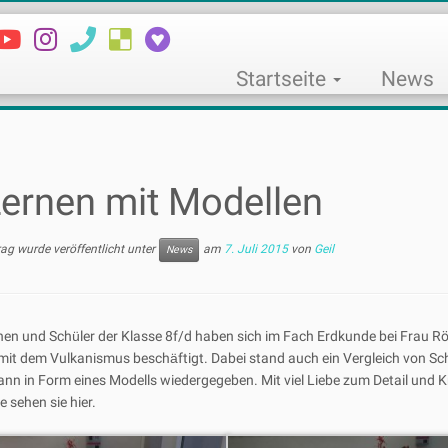
Startseite
News
ernen mit Modellen
rag wurde veröffentlicht unter
am
7. Juli 2015
von
Geil
News
nnen und Sch
ü
ler der Klasse 8f/d haben sich im Fach Erdkunde bei Frau
mit dem Vulkanismus besch
ä
ftigt. Dabei stand auch ein Vergleich von S
nn in Form eines Modells wiedergegeben. Mit viel Liebe zum Detail und Kr
 sehen sie hier.