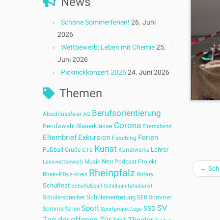
News
Schöne Sommerferien!
26. Juni
2026
Wettbewerb: Leben mit Chemie
25.
Juni 2026
Picknickkonzert 2026
24. Juni 2026
Themen
Berufsorientierung
Abschlussfeier
AG
Corona
Berufswahl
Bläserklasse
Elternabend
Elternbrief
Exkursion
Ferien
Fasching
Kunst
Fußball
Lehrer
Grüße
Kunstwerke
GTS
Neu
Musik
Podcast
Projekt
Lesewettbewerb
←
Sch
Rheinpfalz
Rhein-Pfalz-Kreis
Rotary
Schulfest
Schulfußball
Schulsanitätsdienst
Schülervertretung
Schülersprecher
SEB
Sommer
SV
Sport
SSD
Sommerferien
Sportprojekttage
Tag der offenen Tür