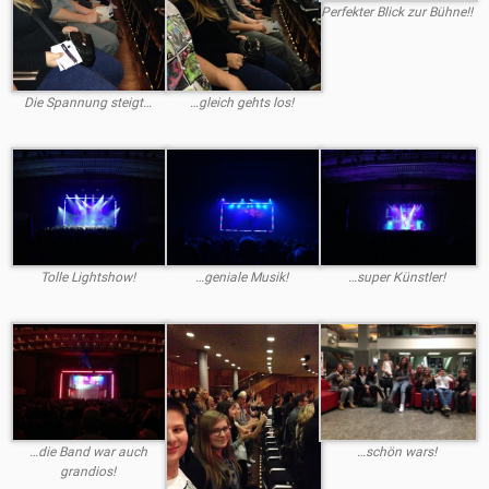
Perfekter Blick zur Bühne!!
Die Spannung steigt…
…gleich gehts los!
Tolle Lightshow!
…geniale Musik!
…super Künstler!
…die Band war auch
…schön wars!
grandios!