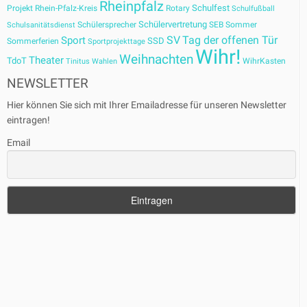
Rheinpfalz
Schulfest
Projekt
Rhein-Pfalz-Kreis
Rotary
Schulfußball
Schülervertretung
Schülersprecher
SEB
Sommer
Schulsanitätsdienst
SV
Tag der offenen Tür
Sport
SSD
Sommerferien
Sportprojekttage
Wihr!
Weihnachten
Theater
TdoT
WihrKasten
Tinitus
Wahlen
NEWSLETTER
Hier können Sie sich mit Ihrer Emailadresse für unseren Newsletter
eintragen!
Email