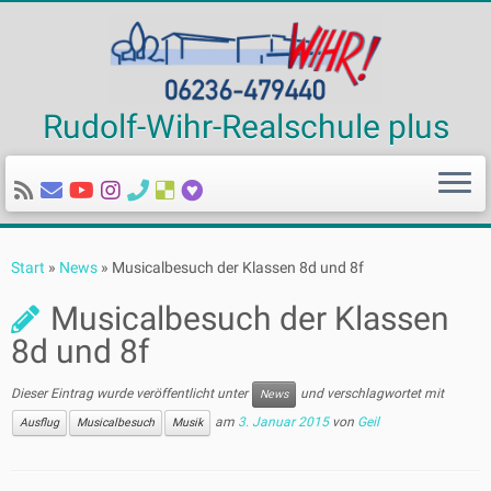
Rudolf-Wihr-Realschule plus
Zum
Inhalt
Start
»
News
»
Musicalbesuch der Klassen 8d und 8f
springen
Musicalbesuch der Klassen
8d und 8f
Dieser Eintrag wurde veröffentlicht unter
und verschlagwortet mit
News
am
3. Januar 2015
von
Geil
Ausflug
Musicalbesuch
Musik