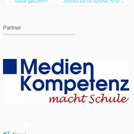
←
Trainer gesucht!!!!
…school’s out for summer 2016!
→
Partner