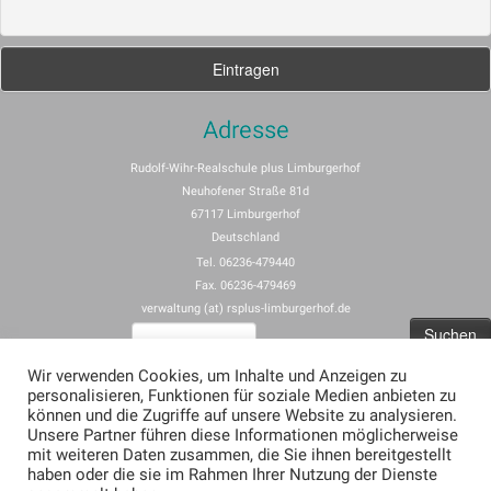
Adresse
Rudolf-Wihr-Realschule plus Limburgerhof
Neuhofener Straße 81d
67117 Limburgerhof
Deutschland
Tel. 06236-479440
Fax. 06236-479469
verwaltung (at) rsplus-limburgerhof.de
Suchen
nach:
Wir verwenden Cookies, um Inhalte und Anzeigen zu
personalisieren, Funktionen für soziale Medien anbieten zu
Impressum
können und die Zugriffe auf unsere Website zu analysieren.
Unsere Partner führen diese Informationen möglicherweise
Allgemeine Nutzungsbedingungen für rspus-limburgerhof.de
mit weiteren Daten zusammen, die Sie ihnen bereitgestellt
Erklärung zum Datenschutz (Privacy Policy) für rsplus-limburgerhof.de
haben oder die sie im Rahmen Ihrer Nutzung der Dienste