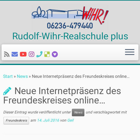
Rudolf-Wihr-Realschule plus
Zum
Inhalt
Start
»
News
»
Neue Internetpräsenz des Freundeskreises online…
springen
Neue Internetpräsenz des
Freundeskreises online…
Dieser Eintrag wurde veröffentlicht unter
und verschlagwortet mit
News
am
14. Juli 2016
von
Geil
Freundeskreis