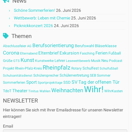
News
Schöne Sommerferien!
26. Juni 2026
Wettbewerb: Leben mit Chemie
25. Juni 2026
Picknickkonzert 2026
24. Juni 2026
Themen
Berufsorientierung
Berufswahl
Bläserklasse
Abschlussfeier
AG
Corona
Elternbrief
Exkursion
Ferien
Fußball
Fasching
Elternabend
Kunst
Lehrer
Neu
Grüße
Kunstwerke
Musik
Podcast
GTS
Lesewettbewerb
Rheinpfalz
Schulfest
Projekt
Rhein-Pfalz-Kreis
Rotary
Schulfußball
Schülervertretung
Schülersprecher
SEB
Sommer
Schulsanitätsdienst
SV
Tag der offenen Tür
Sport
SSD
Sommerferien
Sportprojekttage
Wihr!
Weihnachten
Theater
TdoT
WihrKasten
Tinitus
Wahlen
NEWSLETTER
Hier können Sie sich mit Ihrer Emailadresse für unseren Newsletter
eintragen!
Email