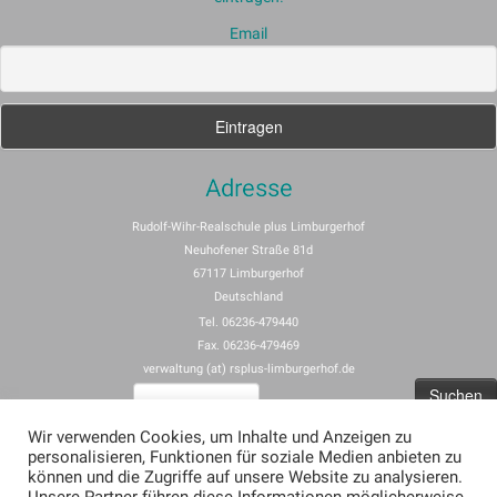
Email
Adresse
Rudolf-Wihr-Realschule plus Limburgerhof
Neuhofener Straße 81d
67117 Limburgerhof
Deutschland
Tel. 06236-479440
Fax. 06236-479469
verwaltung (at) rsplus-limburgerhof.de
Suchen
nach:
Wir verwenden Cookies, um Inhalte und Anzeigen zu
personalisieren, Funktionen für soziale Medien anbieten zu
Impressum
können und die Zugriffe auf unsere Website zu analysieren.
Allgemeine Nutzungsbedingungen für rspus-limburgerhof.de