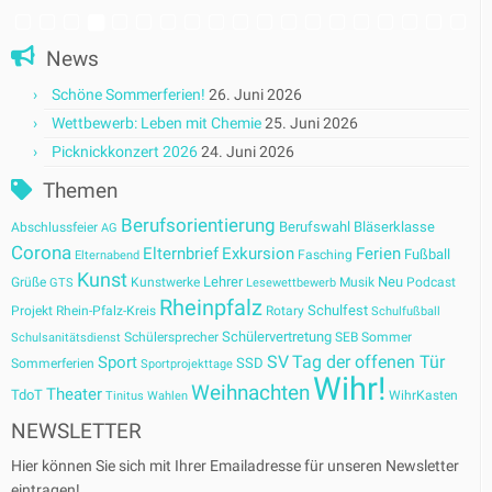
News
Schöne Sommerferien!
26. Juni 2026
Wettbewerb: Leben mit Chemie
25. Juni 2026
Picknickkonzert 2026
24. Juni 2026
Themen
Berufsorientierung
Berufswahl
Bläserklasse
Abschlussfeier
AG
Corona
Elternbrief
Exkursion
Ferien
Fußball
Fasching
Elternabend
Kunst
Lehrer
Neu
Grüße
Kunstwerke
Musik
Podcast
GTS
Lesewettbewerb
Rheinpfalz
Schulfest
Projekt
Rhein-Pfalz-Kreis
Rotary
Schulfußball
Schülervertretung
Schülersprecher
SEB
Sommer
Schulsanitätsdienst
SV
Tag der offenen Tür
Sport
SSD
Sommerferien
Sportprojekttage
Wihr!
Weihnachten
Theater
TdoT
WihrKasten
Tinitus
Wahlen
NEWSLETTER
Hier können Sie sich mit Ihrer Emailadresse für unseren Newsletter
eintragen!