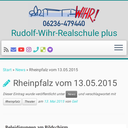
Rudolf-Wihr-Realschule plus
Zum
Inhalt
Start
»
News
»
Rheinpfalz vom 13.05.2015
springen
Rheinpfalz vom 13.05.2015
Dieser Eintrag wurde veröffentlicht unter
und verschlagwortet mit
News
am
13. Mai 2015
von
Geil
Rheinpfalz
Theater