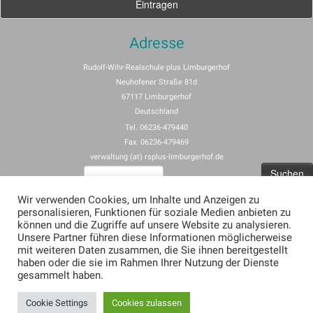
Adresse
Rudolf-Wihr-Realschule plus Limburgerhof
Neuhofener Straße 81d
67117 Limburgerhof
Deutschland
Tel. 06236-479440
Fax. 06236-479469
verwaltung (at) rsplus-limburgerhof.de
Suchen
nach:
Wir verwenden Cookies, um Inhalte und Anzeigen zu
personalisieren, Funktionen für soziale Medien anbieten zu
Impressum
können und die Zugriffe auf unsere Website zu analysieren.
Unsere Partner führen diese Informationen möglicherweise
Allgemeine Nutzungsbedingungen für rspus-limburgerhof.de
mit weiteren Daten zusammen, die Sie ihnen bereitgestellt
Erklärung zum Datenschutz (Privacy Policy) für rsplus-limburgerhof.de
haben oder die sie im Rahmen Ihrer Nutzung der Dienste
gesammelt haben.
Cookie Settings
Cookies zulassen