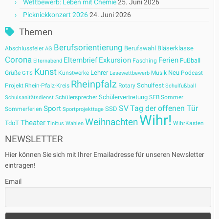
Wettbewerb: Leben mit Chemie
25. Juni 2026
Picknickkonzert 2026
24. Juni 2026
Themen
Berufsorientierung
Berufswahl
Bläserklasse
Abschlussfeier
AG
Corona
Elternbrief
Exkursion
Ferien
Fußball
Fasching
Elternabend
Kunst
Lehrer
Neu
Grüße
Kunstwerke
Musik
Podcast
GTS
Lesewettbewerb
Rheinpfalz
Schulfest
Projekt
Rhein-Pfalz-Kreis
Rotary
Schulfußball
Schülervertretung
Schülersprecher
SEB
Sommer
Schulsanitätsdienst
SV
Tag der offenen Tür
Sport
SSD
Sommerferien
Sportprojekttage
Wihr!
Weihnachten
Theater
TdoT
WihrKasten
Tinitus
Wahlen
NEWSLETTER
Hier können Sie sich mit Ihrer Emailadresse für unseren Newsletter
eintragen!
Email