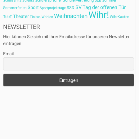
Schülervertretung
Schülersprecher
SEB
Sommer
Schulsanitätsdienst
SV
Tag der offenen Tür
Sport
SSD
Sommerferien
Sportprojekttage
Wihr!
Weihnachten
Theater
TdoT
WihrKasten
Tinitus
Wahlen
NEWSLETTER
Hier können Sie sich mit Ihrer Emailadresse für unseren Newsletter
eintragen!
Email