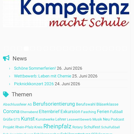
News
Schöne Sommerferien!
26. Juni 2026
Wettbewerb: Leben mit Chemie
25. Juni 2026
Picknickkonzert 2026
24. Juni 2026
Themen
Berufsorientierung
Berufswahl
Bläserklasse
Abschlussfeier
AG
Corona
Elternbrief
Exkursion
Ferien
Fußball
Fasching
Elternabend
Kunst
Lehrer
Neu
Grüße
Kunstwerke
Musik
Podcast
GTS
Lesewettbewerb
Rheinpfalz
Schulfest
Projekt
Rhein-Pfalz-Kreis
Rotary
Schulfußball