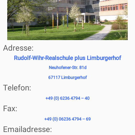
Adresse:
Rudolf-Wihr-Realschule plus Limburgerhof
Neuhofener-Str. 81d
67117 Limburgerhof
Telefon:
+49 (0) 6236 4794 – 40
Fax:
+49 (0) 06236 4794 – 69
Emailadresse: