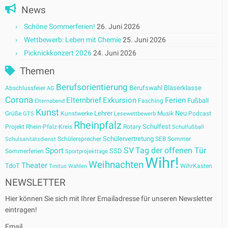
News
Schöne Sommerferien!
26. Juni 2026
Wettbewerb: Leben mit Chemie
25. Juni 2026
Picknickkonzert 2026
24. Juni 2026
Themen
Berufsorientierung
Berufswahl
Bläserklasse
Abschlussfeier
AG
Corona
Elternbrief
Exkursion
Ferien
Fußball
Fasching
Elternabend
Kunst
Lehrer
Neu
Grüße
Kunstwerke
Musik
Podcast
GTS
Lesewettbewerb
Rheinpfalz
Schulfest
Projekt
Rhein-Pfalz-Kreis
Rotary
Schulfußball
Schülervertretung
Schülersprecher
SEB
Sommer
Schulsanitätsdienst
SV
Tag der offenen Tür
Sport
SSD
Sommerferien
Sportprojekttage
Wihr!
Weihnachten
Theater
TdoT
WihrKasten
Tinitus
Wahlen
NEWSLETTER
Hier können Sie sich mit Ihrer Emailadresse für unseren Newsletter
eintragen!
Email