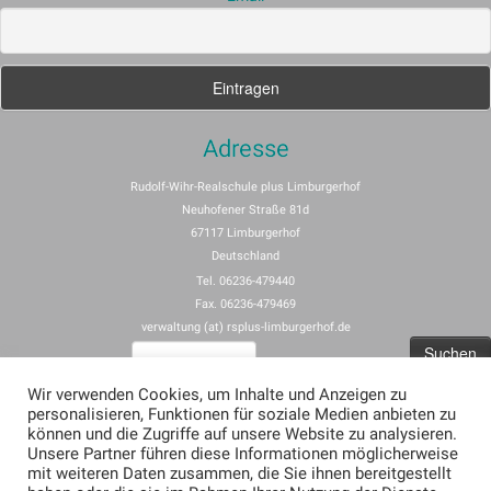
Adresse
Rudolf-Wihr-Realschule plus Limburgerhof
Neuhofener Straße 81d
67117 Limburgerhof
Deutschland
Tel. 06236-479440
Fax. 06236-479469
verwaltung (at) rsplus-limburgerhof.de
Suchen
nach:
Wir verwenden Cookies, um Inhalte und Anzeigen zu
personalisieren, Funktionen für soziale Medien anbieten zu
Impressum
können und die Zugriffe auf unsere Website zu analysieren.
Unsere Partner führen diese Informationen möglicherweise
Allgemeine Nutzungsbedingungen für rspus-limburgerhof.de
mit weiteren Daten zusammen, die Sie ihnen bereitgestellt
Erklärung zum Datenschutz (Privacy Policy) für rsplus-limburgerhof.de