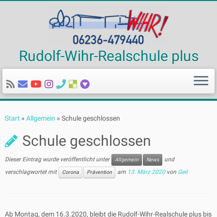
Rudolf-Wihr-Realschule plus
Zum
Inhalt
Start
»
Allgemein
»
Schule geschlossen
springen
Schule geschlossen
Dieser Eintrag wurde veröffentlicht unter
und
Allgemein
News
verschlagwortet mit
am
13. März 2020
von
Geil
Corona
Prävention
Ab Montag, dem 16.3.2020, bleibt die Rudolf-Wihr-Realschule plus bis