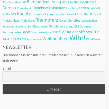
Berufsorientierung
Berufswahl
Bläserklasse
Abschlussfeier
AG
Corona
Elternbrief
Exkursion
Ferien
Fußball
Fasching
Elternabend
Kunst
Lehrer
Neu
Grüße
Kunstwerke
Musik
Podcast
GTS
Lesewettbewerb
Rheinpfalz
Schulfest
Projekt
Rhein-Pfalz-Kreis
Rotary
Schulfußball
Schülervertretung
Schülersprecher
SEB
Sommer
Schulsanitätsdienst
SV
Tag der offenen Tür
Sport
SSD
Sommerferien
Sportprojekttage
Wihr!
Weihnachten
Theater
TdoT
WihrKasten
Tinitus
Wahlen
NEWSLETTER
Hier können Sie sich mit Ihrer Emailadresse für unseren Newsletter
eintragen!
Email