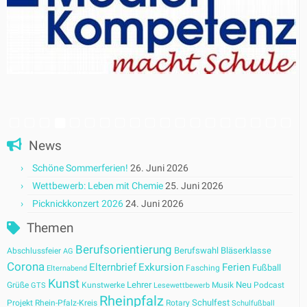
News
Schöne Sommerferien!
26. Juni 2026
Wettbewerb: Leben mit Chemie
25. Juni 2026
Picknickkonzert 2026
24. Juni 2026
Themen
Berufsorientierung
Berufswahl
Bläserklasse
Abschlussfeier
AG
Corona
Elternbrief
Exkursion
Ferien
Fußball
Fasching
Elternabend
Kunst
Lehrer
Neu
Grüße
Kunstwerke
Musik
Podcast
GTS
Lesewettbewerb
Rheinpfalz
Schulfest
Projekt
Rhein-Pfalz-Kreis
Rotary
Schulfußball