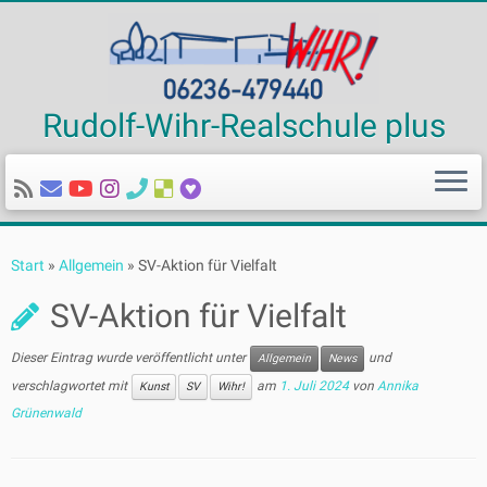
Rudolf-Wihr-Realschule plus
Zum
Inhalt
Start
»
Allgemein
»
SV-Aktion für Vielfalt
springen
SV-Aktion für Vielfalt
Dieser Eintrag wurde veröffentlicht unter
und
Allgemein
News
verschlagwortet mit
am
1. Juli 2024
von
Annika
Kunst
SV
Wihr!
Grünenwald