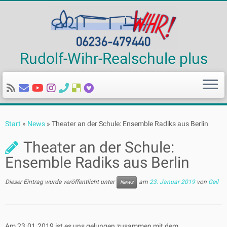
Rudolf-Wihr-Realschule plus
Zum
Inhalt
Start
»
News
»
Theater an der Schule: Ensemble Radiks aus Berlin
springen
Theater an der Schule:
Ensemble Radiks aus Berlin
Dieser Eintrag wurde veröffentlicht unter
am
23. Januar 2019
von
Geil
News
Am 23.01.2019 ist es uns gelungen zusammen mit dem