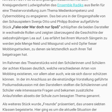
Kreisjugendamt Ludwigshafen das
Ensemble Radiks
aus Berlin für
eine Theatervorstellung zum Thema Medienkompetenz und
Cybermobbing zu engagieren. Das bei uns in der Eingangshalle von
den Schauspielern Svenja Otto und Philipp Bodner aufgeführte
Stück
„Fake oder War doch nur Spaß“
schlüpften die beiden Darsteller
in wechselnde Rollen und zeigten überzeugend die Geschichte der
siebzehnjährigen Lea auf. Lea erfährt bei ihrem Wunsch Sängerin zu
werden jede Menge Neid und Missgunst und wird Opfer fieser
Mobbingattacken, zu denen sie letztendlich auch ihren Teil
beigetragen hat.
Im Rahmen des Theaterstücks wird den Schülerinnen und Schülern
der achten Klassen deutlich, welche verschiedenen Arten von
Mobbing existieren, vor allem aber auch, wie sie sich davor schützen
können. In der im Anschluss an die einstündige Vorstellung geführte
Podiumsdiskussion mit den Darstellern stellten die Schülerinnen und
Schüler viele interessante Fragen und bekamen zusätzliche
Anlaufstellen abseits der Schule zum besagten Thema genannt.
Als weiteres Stück wurde „Freunde“ präsentiert, das unsere siebten
Klassen begeisterte. Hier ging es um die aktuelle Situation der