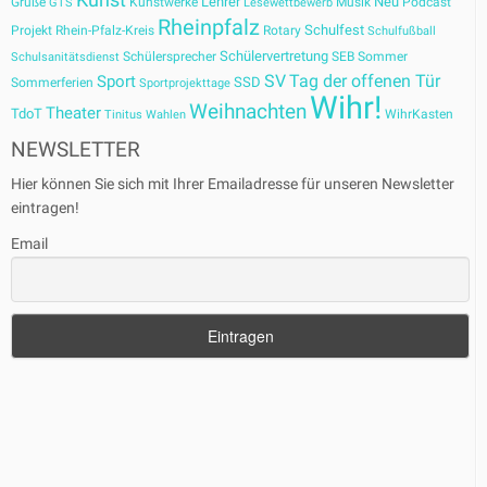
Kunst
Lehrer
Neu
Grüße
Kunstwerke
Musik
Podcast
GTS
Lesewettbewerb
Rheinpfalz
Schulfest
Projekt
Rhein-Pfalz-Kreis
Rotary
Schulfußball
Schülervertretung
Schülersprecher
SEB
Sommer
Schulsanitätsdienst
SV
Tag der offenen Tür
Sport
SSD
Sommerferien
Sportprojekttage
Wihr!
Weihnachten
Theater
TdoT
WihrKasten
Tinitus
Wahlen
NEWSLETTER
Hier können Sie sich mit Ihrer Emailadresse für unseren Newsletter
eintragen!
Email