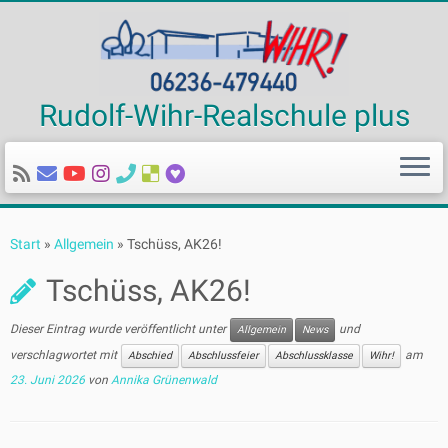
Rudolf-Wihr-Realschule plus
Zum
Inhalt
Start
»
Allgemein
»
Tschüss, AK26!
springen
Tschüss, AK26!
Dieser Eintrag wurde veröffentlicht unter
und
Allgemein
News
verschlagwortet mit
am
Abschied
Abschlussfeier
Abschlussklasse
Wihr!
23. Juni 2026
von
Annika Grünenwald