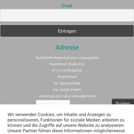
Email
Adresse
Rudolf-Wihr-Realschule plus Limburgerhof
Neuhofener Straße 81d
67117 Limburgerhof
Deutschland
Tel. 06236-479440
Fax. 06236-479469
verwaltung (at) rsplus-limburgerhof.de
Suchen
nach:
Wir verwenden Cookies, um Inhalte und Anzeigen zu
personalisieren, Funktionen für soziale Medien anbieten zu
Impressum
können und die Zugriffe auf unsere Website zu analysieren.
Unsere Partner führen diese Informationen möglicherweise
Allgemeine Nutzungsbedingungen für rspus-limburgerhof.de