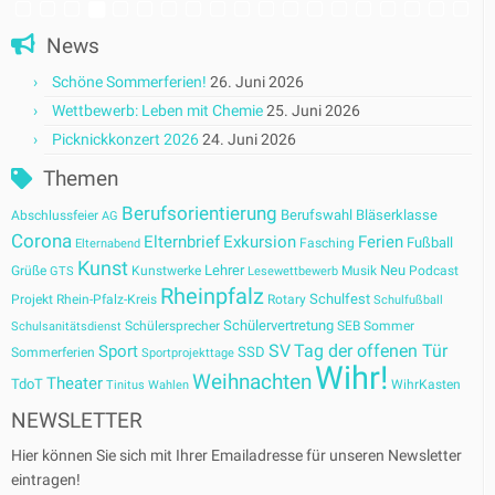
News
Schöne Sommerferien!
26. Juni 2026
Wettbewerb: Leben mit Chemie
25. Juni 2026
Picknickkonzert 2026
24. Juni 2026
Themen
Berufsorientierung
Berufswahl
Bläserklasse
Abschlussfeier
AG
Corona
Elternbrief
Exkursion
Ferien
Fußball
Fasching
Elternabend
Kunst
Lehrer
Neu
Grüße
Kunstwerke
Musik
Podcast
GTS
Lesewettbewerb
Rheinpfalz
Schulfest
Projekt
Rhein-Pfalz-Kreis
Rotary
Schulfußball
Schülervertretung
Schülersprecher
SEB
Sommer
Schulsanitätsdienst
SV
Tag der offenen Tür
Sport
SSD
Sommerferien
Sportprojekttage
Wihr!
Weihnachten
Theater
TdoT
WihrKasten
Tinitus
Wahlen
NEWSLETTER
Hier können Sie sich mit Ihrer Emailadresse für unseren Newsletter
eintragen!