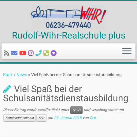
Rudolf-Wihr-Realschule plus
Zum
Inhalt
Start
»
News
»
Viel Spaß bei der Schulsanitätsdienstausbildung
springen
Viel Spaß bei der
Schulsanitätsdienstausbildung
Dieser Eintrag wurde veröffentlicht unter
und verschlagwortet mit
News
am
29. Januar 2018
von
Geil
Schulsanitätsdienst
SSD