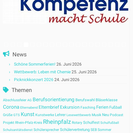
News
Schöne Sommerferien!
26. Juni 2026
Wettbewerb: Leben mit Chemie
25. Juni 2026
Picknickkonzert 2026
24. Juni 2026
Themen
Berufsorientierung
Berufswahl
Bläserklasse
Abschlussfeier
AG
Corona
Elternbrief
Exkursion
Ferien
Fußball
Fasching
Elternabend
Kunst
Lehrer
Neu
Grüße
Kunstwerke
Musik
Podcast
GTS
Lesewettbewerb
Rheinpfalz
Schulfest
Projekt
Rhein-Pfalz-Kreis
Rotary
Schulfußball
Schülervertretung
Schülersprecher
SEB
Sommer
Schulsanitätsdienst