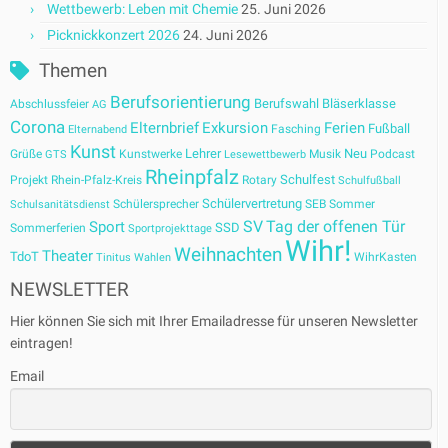
Wettbewerb: Leben mit Chemie
25. Juni 2026
Picknickkonzert 2026
24. Juni 2026
Themen
Berufsorientierung
Berufswahl
Bläserklasse
Abschlussfeier
AG
Corona
Elternbrief
Exkursion
Ferien
Fußball
Fasching
Elternabend
Kunst
Lehrer
Neu
Grüße
Kunstwerke
Musik
Podcast
GTS
Lesewettbewerb
Rheinpfalz
Schulfest
Projekt
Rhein-Pfalz-Kreis
Rotary
Schulfußball
Schülervertretung
Schülersprecher
SEB
Sommer
Schulsanitätsdienst
SV
Tag der offenen Tür
Sport
SSD
Sommerferien
Sportprojekttage
Wihr!
Weihnachten
Theater
TdoT
WihrKasten
Tinitus
Wahlen
NEWSLETTER
Hier können Sie sich mit Ihrer Emailadresse für unseren Newsletter
eintragen!
Email