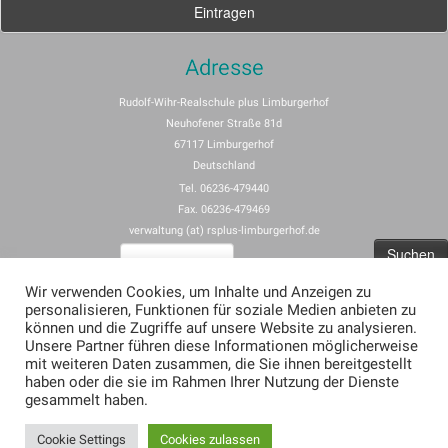
Adresse
Rudolf-Wihr-Realschule plus Limburgerhof
Neuhofener Straße 81d
67117 Limburgerhof
Deutschland
Tel. 06236-479440
Fax. 06236-479469
verwaltung (at) rsplus-limburgerhof.de
Suchen
nach:
Wir verwenden Cookies, um Inhalte und Anzeigen zu
personalisieren, Funktionen für soziale Medien anbieten zu
Impressum
können und die Zugriffe auf unsere Website zu analysieren.
Unsere Partner führen diese Informationen möglicherweise
Allgemeine Nutzungsbedingungen für rspus-limburgerhof.de
mit weiteren Daten zusammen, die Sie ihnen bereitgestellt
Erklärung zum Datenschutz (Privacy Policy) für rsplus-limburgerhof.de
haben oder die sie im Rahmen Ihrer Nutzung der Dienste
gesammelt haben.
Cookie Settings
Cookies zulassen