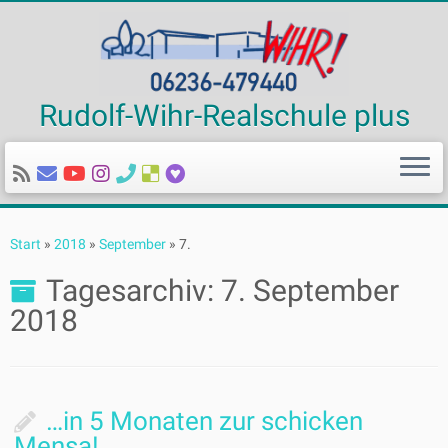
Rudolf-Wihr-Realschule plus
Zum
Inhalt
Start
»
2018
»
September
»
7.
springen
Tagesarchiv:
7. September
2018
…in 5 Monaten zur schicken
Mensa!