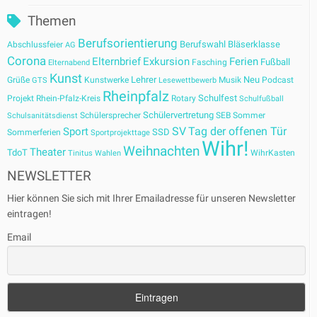
Themen
Berufsorientierung
Berufswahl
Bläserklasse
Abschlussfeier
AG
Corona
Elternbrief
Exkursion
Ferien
Fußball
Fasching
Elternabend
Kunst
Lehrer
Neu
Grüße
Kunstwerke
Musik
Podcast
GTS
Lesewettbewerb
Rheinpfalz
Schulfest
Projekt
Rhein-Pfalz-Kreis
Rotary
Schulfußball
Schülervertretung
Schülersprecher
SEB
Sommer
Schulsanitätsdienst
SV
Tag der offenen Tür
Sport
SSD
Sommerferien
Sportprojekttage
Wihr!
Weihnachten
Theater
TdoT
WihrKasten
Tinitus
Wahlen
NEWSLETTER
Hier können Sie sich mit Ihrer Emailadresse für unseren Newsletter
eintragen!
Email