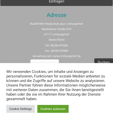
Adresse
Rudolf-Wihr-Realschule plus Limburgerhof
Neuhofener Straße 81d
67117 Limburgerhof
Deutschland
Tel. 06236-479440
Fax. 06236-479469
verwaltung (at) rsplus-limburgerhof.de
Suchen
nach:
Wir verwenden Cookies, um Inhalte und Anzeigen zu
personalisieren, Funktionen für soziale Medien anbieten zu
Impressum
können und die Zugriffe auf unsere Website zu analysieren.
Unsere Partner führen diese Informationen möglicherweise
Allgemeine Nutzungsbedingungen für rspus-limburgerhof.de
mit weiteren Daten zusammen, die Sie ihnen bereitgestellt
Erklärung zum Datenschutz (Privacy Policy) für rsplus-limburgerhof.de
haben oder die sie im Rahmen Ihrer Nutzung der Dienste
gesammelt haben.
Cookie Settings
Cookies zulassen