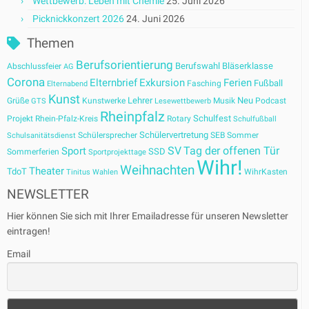
Wettbewerb: Leben mit Chemie
25. Juni 2026
Picknickkonzert 2026
24. Juni 2026
Themen
Berufsorientierung
Berufswahl
Bläserklasse
Abschlussfeier
AG
Corona
Elternbrief
Exkursion
Ferien
Fußball
Fasching
Elternabend
Kunst
Lehrer
Neu
Grüße
Kunstwerke
Musik
Podcast
GTS
Lesewettbewerb
Rheinpfalz
Schulfest
Projekt
Rhein-Pfalz-Kreis
Rotary
Schulfußball
Schülervertretung
Schülersprecher
SEB
Sommer
Schulsanitätsdienst
SV
Tag der offenen Tür
Sport
SSD
Sommerferien
Sportprojekttage
Wihr!
Weihnachten
Theater
TdoT
WihrKasten
Tinitus
Wahlen
NEWSLETTER
Hier können Sie sich mit Ihrer Emailadresse für unseren Newsletter
eintragen!
Email