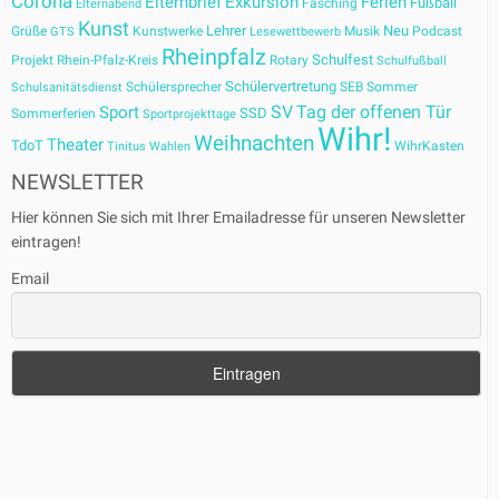
Corona
Elternbrief
Exkursion
Ferien
Fußball
Fasching
Elternabend
Kunst
Lehrer
Neu
Grüße
Kunstwerke
Musik
Podcast
GTS
Lesewettbewerb
Rheinpfalz
Schulfest
Projekt
Rhein-Pfalz-Kreis
Rotary
Schulfußball
Schülervertretung
Schülersprecher
SEB
Sommer
Schulsanitätsdienst
SV
Tag der offenen Tür
Sport
SSD
Sommerferien
Sportprojekttage
Wihr!
Weihnachten
Theater
TdoT
WihrKasten
Tinitus
Wahlen
NEWSLETTER
Hier können Sie sich mit Ihrer Emailadresse für unseren Newsletter
eintragen!
Email