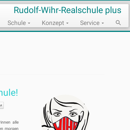
Rudolf-Wihr-Realschule plus
Schule
Konzept
Service
Sear
for:
Search Bu
hule!
a
innen alle
den morgen