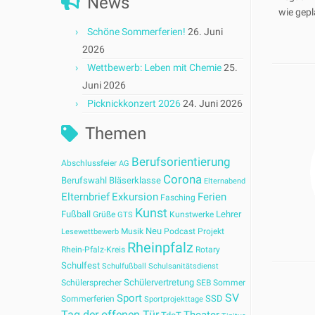
News
wie gepl
Schöne Sommerferien!
26. Juni
2026
Wettbewerb: Leben mit Chemie
25.
Juni 2026
Picknickkonzert 2026
24. Juni 2026
Themen
Berufsorientierung
Abschlussfeier
AG
Corona
Berufswahl
Bläserklasse
Elternabend
Elternbrief
Exkursion
Ferien
Fasching
Kunst
Fußball
Lehrer
Grüße
Kunstwerke
GTS
Neu
Musik
Podcast
Projekt
Lesewettbewerb
Rheinpfalz
Rhein-Pfalz-Kreis
Rotary
Schulfest
Schulfußball
Schulsanitätsdienst
Schülervertretung
Schülersprecher
SEB
Sommer
SV
Sport
SSD
Sommerferien
Sportprojekttage
Tag der offenen Tür