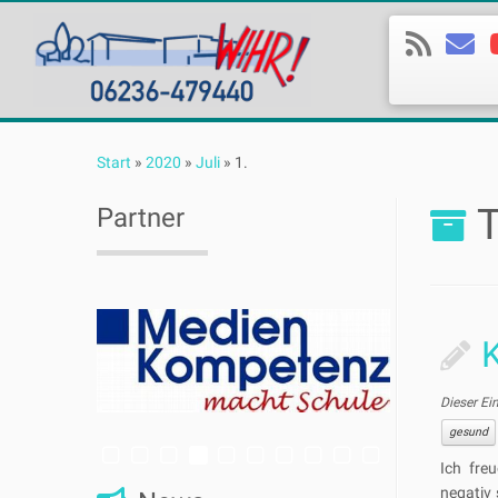
Zum
Inhalt
Start
»
2020
»
Juli
»
1.
springen
T
Partner
K
Dieser Ei
gesund
Ich fre
negativ 