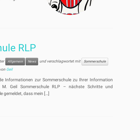
ule RLP
nter
und verschlagwortet mit
Allgemein
News
Sommerschule
von
Geil
nde Informationen zur Sommerschule zu Ihrer Information
. M. Geil Sommerschule RLP – nächste Schritte und
e gemeldet, dass mein […]