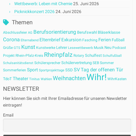
Wettbewerb: Leben mit Chemie
25. Juni 2026
Picknickkonzert 2026
24. Juni 2026
Themen
Berufsorientierung
Berufswahl
Bläserklasse
Abschlussfeier
AG
Corona
Elternbrief
Exkursion
Ferien
Fußball
Fasching
Elternabend
Kunst
Lehrer
Neu
Grüße
Kunstwerke
Musik
Podcast
GTS
Lesewettbewerb
Rheinpfalz
Schulfest
Projekt
Rhein-Pfalz-Kreis
Rotary
Schulfußball
Schülervertretung
Schülersprecher
SEB
Sommer
Schulsanitätsdienst
SV
Tag der offenen Tür
Sport
SSD
Sommerferien
Sportprojekttage
Wihr!
Weihnachten
Theater
TdoT
WihrKasten
Tinitus
Wahlen
NEWSLETTER
Hier können Sie sich mit Ihrer Emailadresse für unseren Newsletter
eintragen!
Email