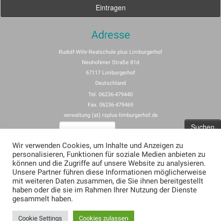
Adresse
Rudolf-Wihr-Realschule plus Limburgerhof
Neuhofener Straße 81d
67117 Limburgerhof
Deutschland
Tel. 06236-479440
Fax. 06236-479469
verwaltung (at) rsplus-limburgerhof.de
Suchen
nach:
Wir verwenden Cookies, um Inhalte und Anzeigen zu
personalisieren, Funktionen für soziale Medien anbieten zu
Impressum
können und die Zugriffe auf unsere Website zu analysieren.
Unsere Partner führen diese Informationen möglicherweise
Allgemeine Nutzungsbedingungen für rspus-limburgerhof.de
mit weiteren Daten zusammen, die Sie ihnen bereitgestellt
Erklärung zum Datenschutz (Privacy Policy) für rsplus-limburgerhof.de
haben oder die sie im Rahmen Ihrer Nutzung der Dienste
gesammelt haben.
Cookie Settings
Cookies zulassen