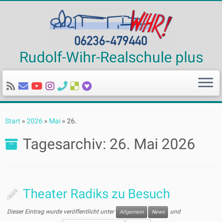
Rudolf-Wihr-Realschule plus
Zum
Inhalt
Start
»
2026
»
Mai
»
26.
springen
Tagesarchiv:
26. Mai 2026
Theater Radiks zu Besuch
Dieser Eintrag wurde veröffentlicht unter
und
Allgemein
News