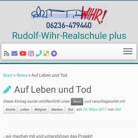
Rudolf-Wihr-Realschule plus
Zum
Inhalt
Start
»
News
»
Auf Leben und Tod
springen
Auf Leben und Tod
Dieser Eintrag wurde veröffentlicht unter
und verschlagwortet mit
News
am
24. März 2017
von
Geil
Kirche
Leben
Religion
Sterben
Tod
…wir machen mit und unterstützen das Projekt!