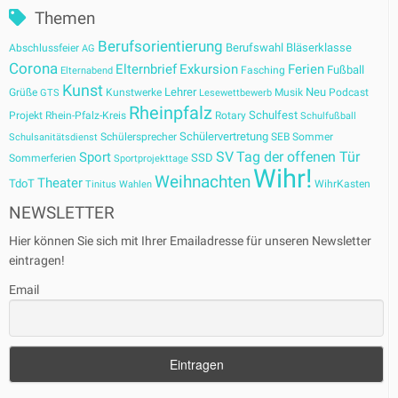
Themen
Berufsorientierung
Berufswahl
Bläserklasse
Abschlussfeier
AG
Corona
Elternbrief
Exkursion
Ferien
Fußball
Fasching
Elternabend
Kunst
Lehrer
Neu
Grüße
Kunstwerke
Musik
Podcast
GTS
Lesewettbewerb
Rheinpfalz
Schulfest
Projekt
Rhein-Pfalz-Kreis
Rotary
Schulfußball
Schülervertretung
Schülersprecher
SEB
Sommer
Schulsanitätsdienst
SV
Tag der offenen Tür
Sport
SSD
Sommerferien
Sportprojekttage
Wihr!
Weihnachten
Theater
TdoT
WihrKasten
Tinitus
Wahlen
NEWSLETTER
Hier können Sie sich mit Ihrer Emailadresse für unseren Newsletter
eintragen!
Email