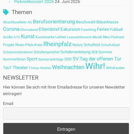
Picknickkonzert 2026
24. Juni 2026
Themen
Berufsorientierung
Berufswahl
Bläserklasse
Abschlussfeier
AG
Corona
Elternbrief
Exkursion
Ferien
Fußball
Fasching
Elternabend
Kunst
Lehrer
Neu
Grüße
Kunstwerke
Musik
Podcast
GTS
Lesewettbewerb
Rheinpfalz
Schulfest
Projekt
Rhein-Pfalz-Kreis
Rotary
Schulfußball
Schülervertretung
Schülersprecher
SEB
Sommer
Schulsanitätsdienst
SV
Tag der offenen Tür
Sport
SSD
Sommerferien
Sportprojekttage
Wihr!
Weihnachten
Theater
TdoT
WihrKasten
Tinitus
Wahlen
NEWSLETTER
Hier können Sie sich mit Ihrer Emailadresse für unseren Newsletter
eintragen!
Email