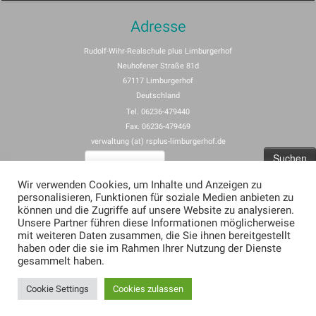
Adresse
Rudolf-Wihr-Realschule plus Limburgerhof
Neuhofener Straße 81d
67117 Limburgerhof
Deutschland
Tel. 06236-479440
Fax. 06236-479469
verwaltung (at) rsplus-limburgerhof.de
Suchen
nach:
Wir verwenden Cookies, um Inhalte und Anzeigen zu
personalisieren, Funktionen für soziale Medien anbieten zu
Impressum
können und die Zugriffe auf unsere Website zu analysieren.
Unsere Partner führen diese Informationen möglicherweise
Allgemeine Nutzungsbedingungen für rspus-limburgerhof.de
mit weiteren Daten zusammen, die Sie ihnen bereitgestellt
Erklärung zum Datenschutz (Privacy Policy) für rsplus-limburgerhof.de
haben oder die sie im Rahmen Ihrer Nutzung der Dienste
gesammelt haben.
Cookie Settings
Cookies zulassen
·
© 2026
·
Präsentiert von
·
Entworfen mit dem
Customizr-Theme
·