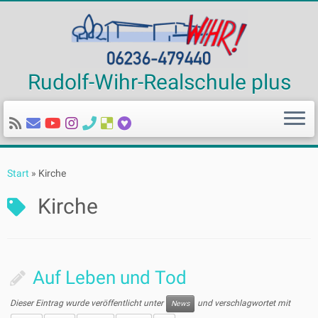
Rudolf-Wihr-Realschule plus
Zum
Inhalt
Start
»
Kirche
springen
Kirche
Auf Leben und Tod
Dieser Eintrag wurde veröffentlicht unter
und verschlagwortet mit
News