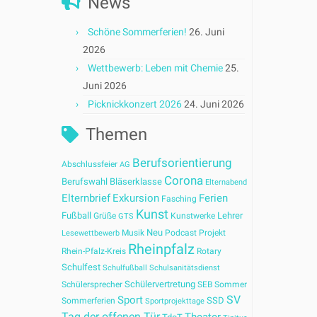
News
Schöne Sommerferien!
26. Juni
2026
Wettbewerb: Leben mit Chemie
25.
Juni 2026
Picknickkonzert 2026
24. Juni 2026
Themen
Berufsorientierung
Abschlussfeier
AG
Corona
Berufswahl
Bläserklasse
Elternabend
Elternbrief
Exkursion
Ferien
Fasching
Kunst
Fußball
Lehrer
Grüße
Kunstwerke
GTS
Neu
Musik
Podcast
Projekt
Lesewettbewerb
Rheinpfalz
Rhein-Pfalz-Kreis
Rotary
Schulfest
Schulfußball
Schulsanitätsdienst
Schülervertretung
Schülersprecher
SEB
Sommer
SV
Sport
SSD
Sommerferien
Sportprojekttage
Tag der offenen Tür