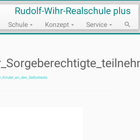
Rudolf-Wihr-Realschule plus
Schule
Konzept
Service
Sear
for:
Search Bu
r_Sorgeberechtigte_teilne
r_Kinder_an_den_Selbsttests
.