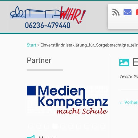
Zum
Inhalt
Start
»
Einverständniserklärung_für_Sorgeberechtigte_tei
springen
E
Partner
Veröffentli
← Vorher