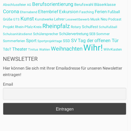
Berufsorientierung
Berufswahl
Bläserklasse
Abschlussfeier
AG
Corona
Elternbrief
Exkursion
Ferien
Fußball
Fasching
Elternabend
Kunst
Lehrer
Neu
Grüße
Kunstwerke
Musik
Podcast
GTS
Lesewettbewerb
Rheinpfalz
Schulfest
Projekt
Rhein-Pfalz-Kreis
Rotary
Schulfußball
Schülervertretung
Schülersprecher
SEB
Sommer
Schulsanitätsdienst
SV
Tag der offenen Tür
Sport
SSD
Sommerferien
Sportprojekttage
Wihr!
Weihnachten
Theater
TdoT
WihrKasten
Tinitus
Wahlen
NEWSLETTER
Hier können Sie sich mit Ihrer Emailadresse für unseren Newsletter
eintragen!
Email