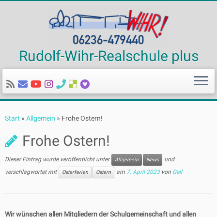
Rudolf-Wihr-Realschule plus
Zum
Inhalt
Start
»
Allgemein
»
Frohe Ostern!
springen
Frohe Ostern!
Dieser Eintrag wurde veröffentlicht unter
und
Allgemein
News
verschlagwortet mit
am
7. April 2023
von
Geil
Osterferien
Ostern
Wir wünschen allen Mitgliedern der Schulgemeinschaft und allen