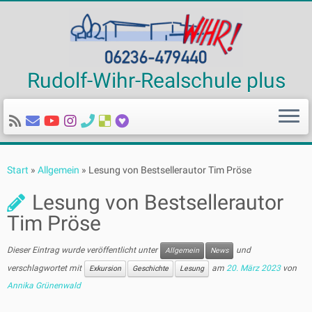
Rudolf-Wihr-Realschule plus
Zum
Inhalt
Start
»
Allgemein
»
Lesung von Bestsellerautor Tim Pröse
springen
Lesung von Bestsellerautor
Tim Pröse
Dieser Eintrag wurde veröffentlicht unter
und
Allgemein
News
verschlagwortet mit
am
20. März 2023
von
Exkursion
Geschichte
Lesung
Annika Grünenwald