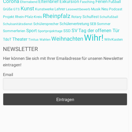
Corona
Elternbrief
Exkursion
Ferien
Fußball
Fasching
Elternabend
Kunst
Lehrer
Neu
Grüße
Kunstwerke
Musik
Podcast
GTS
Lesewettbewerb
Rheinpfalz
Schulfest
Projekt
Rhein-Pfalz-Kreis
Rotary
Schulfußball
Schülervertretung
Schülersprecher
SEB
Sommer
Schulsanitätsdienst
SV
Tag der offenen Tür
Sport
SSD
Sommerferien
Sportprojekttage
Wihr!
Weihnachten
Theater
TdoT
WihrKasten
Tinitus
Wahlen
NEWSLETTER
Hier können Sie sich mit Ihrer Emailadresse für unseren Newsletter
eintragen!
Email