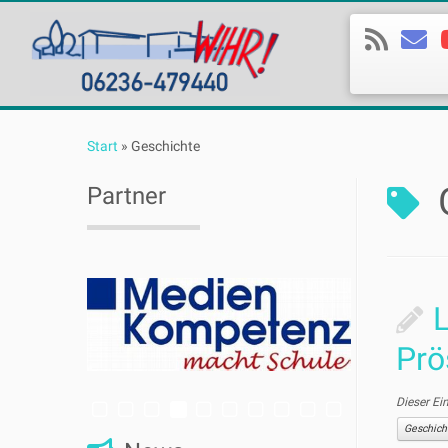
Zum
Inhalt
Start
»
Geschichte
springen
Partner
L
Prö
Dieser Ei
Geschich