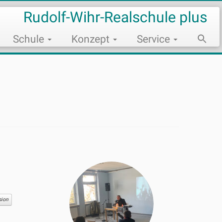
Rudolf-Wihr-Realschule plus
Schule
Konzept
Service
Sear
for:
Search Bu
sion