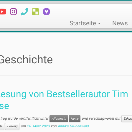
Startseite
News
Geschichte
esung von Bestsellerautor Tim
se
ntrag wurde veröffentlicht unter
und verschlagwortet mit
Allgemein
News
Exkur
am
20. März 2023
von
Annika Grünenwald
te
Lesung