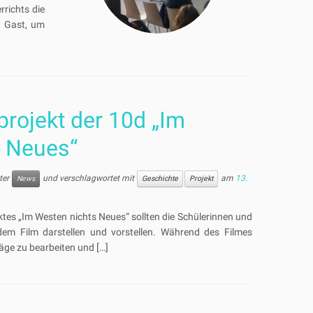
richts die
u Gast, um
rojekt der 10d „Im
s Neues“
nter
und verschlagwortet mit
am
13.
News
Geschichte
Projekt
es „Im Westen nichts Neues“ sollten die Schülerinnen und
dem Film darstellen und vorstellen. Während des Filmes
äge zu bearbeiten und […]