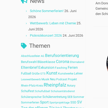
News
Am Donn
Gemeind
Schöne Sommerferien!
26. Juni
den Schü
2026
Wettbewerb: Leben mit Chemie
25.
Juni 2026
Picknickkonzert 2026
24. Juni 2026
Themen
Berufsorientierung
Abschlussfeier
AG
Corona
Berufswahl
Bläserklasse
Elternabend
Elternbrief
Exkursion
Ferien
Fasching
Kunst
Fußball
Lehrer
Grüße
Kunstwerke
GTS
Neu
Musik
Podcast
Projekt
Lesewettbewerb
Rheinpfalz
Rhein-Pfalz-Kreis
Rotary
Schulfest
Schulfußball
Schulsanitätsdienst
Schülervertretung
Schülersprecher
SEB
Sommer
SV
Sport
SSD
Sommerferien
Sportprojekttage
Tag der offenen Tür