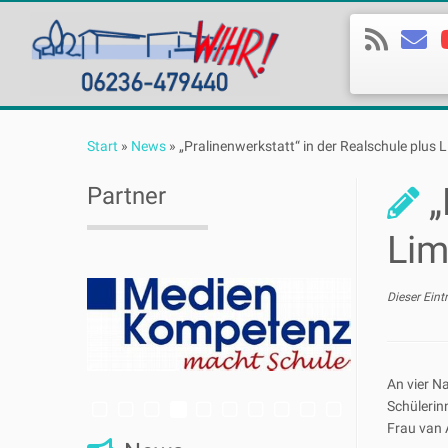
Zum
Inhalt
Start
»
News
»
„Pralinenwerkstatt“ in der Realschule plus
springen
„
Partner
Lim
Dieser Eint
An vier N
Schülerin
Frau van 