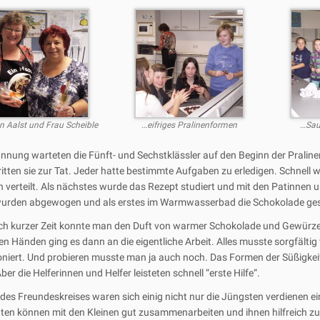
n Aalst und Frau Scheible
…eifriges Pralinenformen
…Sau
annung warteten die Fünft- und Sechstklässler auf den Beginn der Praline
itten sie zur Tat. Jeder hatte bestimmte Aufgaben zu erledigen. Schnell 
 verteilt. Als nächstes wurde das Rezept studiert und mit den Patinnen un
wurden abgewogen und als erstes im Warmwasserbad die Schokolade ge
h kurzer Zeit konnte man den Duft von warmer Schokolade und Gewürzen
en Händen ging es dann an die eigentliche Arbeit. Alles musste sorgfältig
oniert. Und probieren musste man ja auch noch. Das Formen der Süßigkei
ber die Helferinnen und Helfer leisteten schnell “erste Hilfe“.
n des Freundeskreises waren sich einig nicht nur die Jüngsten verdienen ei
ten können mit den Kleinen gut zusammenarbeiten und ihnen hilfreich zur