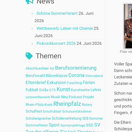
News
Schöne Sommerferien!
26. Juni
2026
Wettbewerb: Leben mit Chemie
25.
Juni 2026
Picknickkonzert 2026
24. Juni 2026
Frau va
Themen
Voller Sp
Berufsorientierung
Abschlussfeier
AG
Dann schr
Corona
Berufswahl
Bläserklasse
Elternabend
Leckereien
Elternbrief
Exkursion
Ferien
Fasching
Zutaten 
Kunst
Fußball
Lehrer
Grüße
Kunstwerke
GTS
Schon nac
Neu
Musik
Podcast
Projekt
Lesewettbewerb
geschickt
Rheinpfalz
Rhein-Pfalz-Kreis
Rotary
und porti
Schulfest
Schulfußball
Schulsanitätsdienst
Fingern. A
Schülervertretung
Schülersprecher
SEB
Sommer
Die Elter
SV
Sport
SSD
Sommerferien
Sportprojekttage
Schülerpa
Tag der offenen Tür