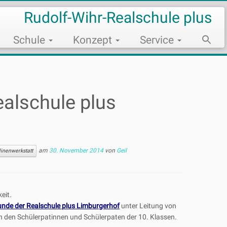
Rudolf-Wihr-Realschule plus
Schule
Konzept
Service
Sear
for:
Search Bu
ealschule plus
am
30. November 2014
von
Geil
linenwerkstatt
eit.
unde der Realschule plus Limburgerhof
unter Leitung von
on den Schülerpatinnen und Schülerpaten der 10. Klassen.