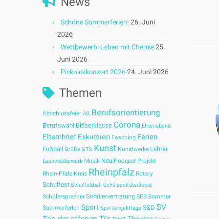
News
Schöne Sommerferien!
26. Juni
2026
Wettbewerb: Leben mit Chemie
25.
Juni 2026
Picknickkonzert 2026
24. Juni 2026
Themen
Berufsorientierung
Abschlussfeier
AG
Corona
Berufswahl
Bläserklasse
Elternabend
Elternbrief
Exkursion
Ferien
Fasching
Kunst
Fußball
Lehrer
Grüße
Kunstwerke
GTS
Neu
Musik
Podcast
Projekt
Lesewettbewerb
Rheinpfalz
Rhein-Pfalz-Kreis
Rotary
Schulfest
Schulfußball
Schulsanitätsdienst
Schülervertretung
Schülersprecher
SEB
Sommer
SV
Sport
SSD
Sommerferien
Sportprojekttage
Tag der offenen Tür