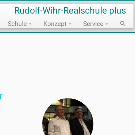
Rudolf-Wihr-Realschule plus
Schule
Konzept
Service
Sear
for:
Search Bu
r