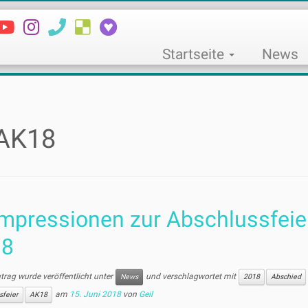
Startseite
News
AK18
mpressionen zur Abschlussfeie
18
ntrag wurde veröffentlicht unter
und verschlagwortet mit
News
2018
Abschied
am
15. Juni 2018
von
Geil
sfeier
AK18