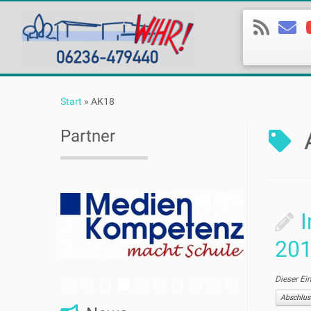
Zum
Inhalt
Start
»
AK18
springen
Partner
I
20
Dieser Ei
Abschlus