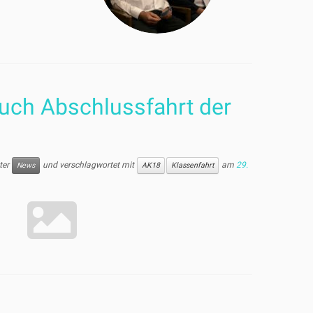
uch Abschlussfahrt der
nter
und verschlagwortet mit
am
29.
News
AK18
Klassenfahrt