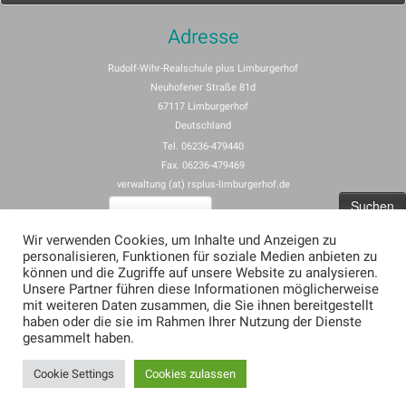
Adresse
Rudolf-Wihr-Realschule plus Limburgerhof
Neuhofener Straße 81d
67117 Limburgerhof
Deutschland
Tel. 06236-479440
Fax. 06236-479469
verwaltung (at) rsplus-limburgerhof.de
Suchen
nach:
Wir verwenden Cookies, um Inhalte und Anzeigen zu
personalisieren, Funktionen für soziale Medien anbieten zu
Impressum
können und die Zugriffe auf unsere Website zu analysieren.
Unsere Partner führen diese Informationen möglicherweise
Allgemeine Nutzungsbedingungen für rspus-limburgerhof.de
mit weiteren Daten zusammen, die Sie ihnen bereitgestellt
Erklärung zum Datenschutz (Privacy Policy) für rsplus-limburgerhof.de
haben oder die sie im Rahmen Ihrer Nutzung der Dienste
gesammelt haben.
Cookie Settings
Cookies zulassen
·
© 2026
·
Präsentiert von
·
Entworfen mit dem
Customizr-Theme
·