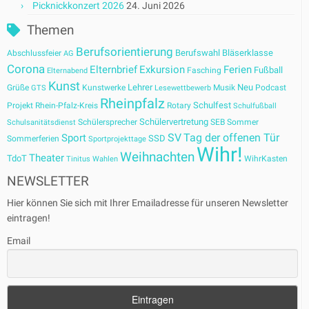
Picknickkonzert 2026
24. Juni 2026
Themen
Berufsorientierung
Berufswahl
Bläserklasse
Abschlussfeier
AG
Corona
Elternbrief
Exkursion
Ferien
Fußball
Fasching
Elternabend
Kunst
Lehrer
Neu
Grüße
Kunstwerke
Musik
Podcast
GTS
Lesewettbewerb
Rheinpfalz
Schulfest
Projekt
Rhein-Pfalz-Kreis
Rotary
Schulfußball
Schülervertretung
Schülersprecher
SEB
Sommer
Schulsanitätsdienst
SV
Tag der offenen Tür
Sport
SSD
Sommerferien
Sportprojekttage
Wihr!
Weihnachten
Theater
TdoT
WihrKasten
Tinitus
Wahlen
NEWSLETTER
Hier können Sie sich mit Ihrer Emailadresse für unseren Newsletter
eintragen!
Email