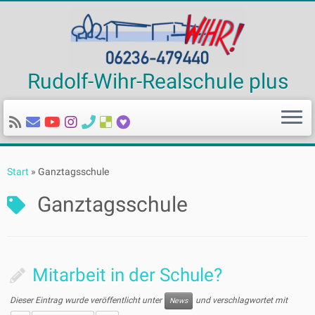
Rudolf-Wihr-Realschule plus
Zum
Inhalt
Start
»
Ganztagsschule
springen
Ganztagsschule
Mitarbeit in der Schule?
Dieser Eintrag wurde veröffentlicht unter
und verschlagwortet mit
News