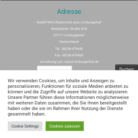
Adresse
Rudolf-Wihr-Realschule plus Limburgerhof
Neuhofener Straße 81d
67117 Limburgerhof
Deutschland
Tel. 06236-479440
Fax. 06236-479469
verwaltung (at) rsplus-limburgerhof.de
Suchen
nach:
Wir verwenden Cookies, um Inhalte und Anzeigen zu
personalisieren, Funktionen für soziale Medien anbieten zu
Impressum
können und die Zugriffe auf unsere Website zu analysieren.
Unsere Partner führen diese Informationen möglicherweise
Allgemeine Nutzungsbedingungen für rspus-limburgerhof.de
mit weiteren Daten zusammen, die Sie ihnen bereitgestellt
Erklärung zum Datenschutz (Privacy Policy) für rsplus-limburgerhof.de
haben oder die sie im Rahmen Ihrer Nutzung der Dienste
gesammelt haben.
Cookie Settings
Cookies zulassen
·
© 2026
·
Präsentiert von
·
Entworfen mit dem
Customizr-Theme
·