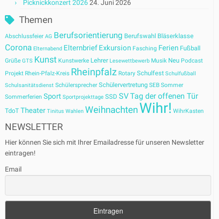
Picknickkonzert 2026
24. Juni 2026
Themen
Berufsorientierung
Berufswahl
Bläserklasse
Abschlussfeier
AG
Corona
Elternbrief
Exkursion
Ferien
Fußball
Fasching
Elternabend
Kunst
Lehrer
Neu
Grüße
Kunstwerke
Musik
Podcast
GTS
Lesewettbewerb
Rheinpfalz
Schulfest
Projekt
Rhein-Pfalz-Kreis
Rotary
Schulfußball
Schülervertretung
Schülersprecher
SEB
Sommer
Schulsanitätsdienst
SV
Tag der offenen Tür
Sport
SSD
Sommerferien
Sportprojekttage
Wihr!
Weihnachten
Theater
TdoT
WihrKasten
Tinitus
Wahlen
NEWSLETTER
Hier können Sie sich mit Ihrer Emailadresse für unseren Newsletter
eintragen!
Email