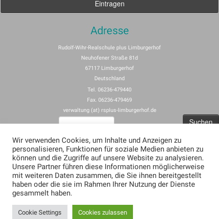
Adresse
Rudolf-Wihr-Realschule plus Limburgerhof
Neuhofener Straße 81d
67117 Limburgerhof
Deutschland
Tel. 06236-479440
Fax. 06236-479469
verwaltung (at) rsplus-limburgerhof.de
Suchen
nach:
Wir verwenden Cookies, um Inhalte und Anzeigen zu
personalisieren, Funktionen für soziale Medien anbieten zu
Impressum
können und die Zugriffe auf unsere Website zu analysieren.
Unsere Partner führen diese Informationen möglicherweise
Allgemeine Nutzungsbedingungen für rspus-limburgerhof.de
mit weiteren Daten zusammen, die Sie ihnen bereitgestellt
Erklärung zum Datenschutz (Privacy Policy) für rsplus-limburgerhof.de
haben oder die sie im Rahmen Ihrer Nutzung der Dienste
gesammelt haben.
Cookie Settings
Cookies zulassen