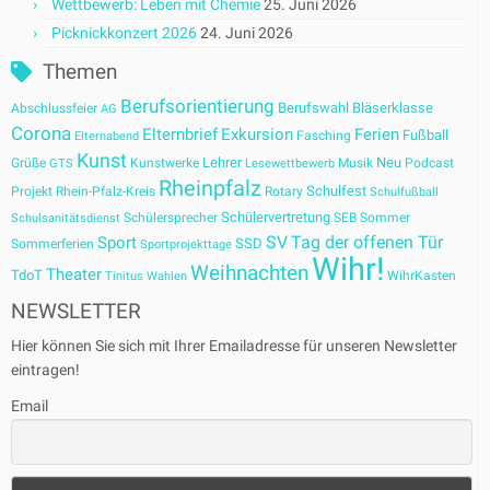
Wettbewerb: Leben mit Chemie
25. Juni 2026
Picknickkonzert 2026
24. Juni 2026
Themen
Berufsorientierung
Berufswahl
Bläserklasse
Abschlussfeier
AG
Corona
Elternbrief
Exkursion
Ferien
Fußball
Fasching
Elternabend
Kunst
Lehrer
Neu
Grüße
Kunstwerke
Musik
Podcast
GTS
Lesewettbewerb
Rheinpfalz
Schulfest
Projekt
Rhein-Pfalz-Kreis
Rotary
Schulfußball
Schülervertretung
Schülersprecher
SEB
Sommer
Schulsanitätsdienst
SV
Tag der offenen Tür
Sport
SSD
Sommerferien
Sportprojekttage
Wihr!
Weihnachten
Theater
TdoT
WihrKasten
Tinitus
Wahlen
NEWSLETTER
Hier können Sie sich mit Ihrer Emailadresse für unseren Newsletter
eintragen!
Email