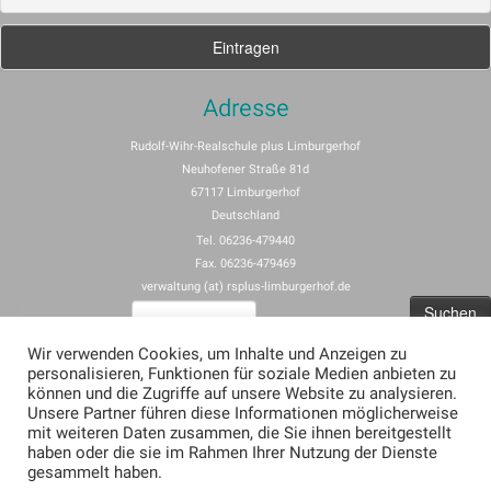
Adresse
Rudolf-Wihr-Realschule plus Limburgerhof
Neuhofener Straße 81d
67117 Limburgerhof
Deutschland
Tel. 06236-479440
Fax. 06236-479469
verwaltung (at) rsplus-limburgerhof.de
Suchen
nach:
Wir verwenden Cookies, um Inhalte und Anzeigen zu
personalisieren, Funktionen für soziale Medien anbieten zu
Impressum
können und die Zugriffe auf unsere Website zu analysieren.
Unsere Partner führen diese Informationen möglicherweise
Allgemeine Nutzungsbedingungen für rspus-limburgerhof.de
mit weiteren Daten zusammen, die Sie ihnen bereitgestellt
Erklärung zum Datenschutz (Privacy Policy) für rsplus-limburgerhof.de
haben oder die sie im Rahmen Ihrer Nutzung der Dienste
gesammelt haben.