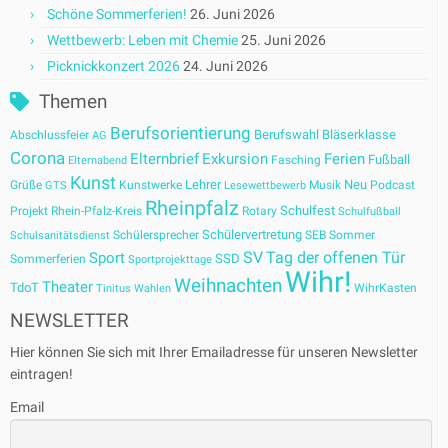
Schöne Sommerferien!
26. Juni 2026
Wettbewerb: Leben mit Chemie
25. Juni 2026
Picknickkonzert 2026
24. Juni 2026
Themen
Berufsorientierung
Berufswahl
Bläserklasse
Abschlussfeier
AG
Corona
Elternbrief
Exkursion
Ferien
Fußball
Fasching
Elternabend
Kunst
Lehrer
Neu
Grüße
Kunstwerke
Musik
Podcast
GTS
Lesewettbewerb
Rheinpfalz
Schulfest
Projekt
Rhein-Pfalz-Kreis
Rotary
Schulfußball
Schülervertretung
Schülersprecher
SEB
Sommer
Schulsanitätsdienst
SV
Tag der offenen Tür
Sport
SSD
Sommerferien
Sportprojekttage
Wihr!
Weihnachten
Theater
TdoT
WihrKasten
Tinitus
Wahlen
NEWSLETTER
Hier können Sie sich mit Ihrer Emailadresse für unseren Newsletter
eintragen!
Email