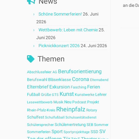
News
an die D
Schöne Sommerferien!
26. Juni
2026
Wettbewerb: Leben mit Chemie
25.
Juni 2026
Picknickkonzert 2026
24. Juni 2026
Themen
Berufsorientierung
Abschlussfeier
AG
Corona
Berufswahl
Bläserklasse
Elternabend
Elternbrief
Exkursion
Ferien
Fasching
Kunst
Fußball
Lehrer
Grüße
Kunstwerke
GTS
Neu
Musik
Podcast
Projekt
Lesewettbewerb
Rheinpfalz
Rhein-Pfalz-Kreis
Rotary
Schulfest
Schulfußball
Schulsanitätsdienst
Schülervertretung
Schülersprecher
SEB
Sommer
SV
Sport
SSD
Sommerferien
Sportprojekttage
Tag der offenen Tür