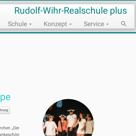
Rudolf-Wihr-Realschule plus
Schule
Konzept
Service
Sear
for:
Search Bu
ppe
hrung
rchen „Der
 Dankeschön