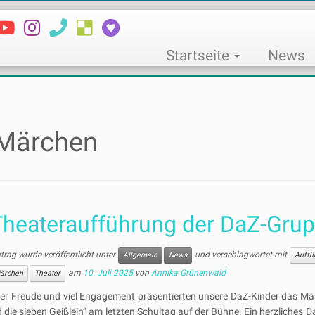
Startseite
News
Märchen
Theateraufführung der DaZ-Gru
ntrag wurde veröffentlicht unter
und verschlagwortet mit
Allgemein
News
Auffü
am
10. Juli 2025
von
Annika Grünenwald
ärchen
Theater
ßer Freude und viel Engagement präsentierten unsere DaZ-Kinder das Mä
 die sieben Geißlein“ am letzten Schultag auf der Bühne. Ein herzliches