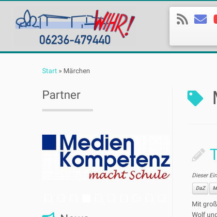
Zum
Inhalt
Start
»
Märchen
springen
Partner
Dieser Ei
DaZ
M
Mit gro
Wolf und